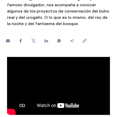
¿Cómo ver mis facturas de Endesa?
famoso divulgador, nos acompaña a conocer
algunos de los proyectos de conservación del búho
Climatización
¿Cómo cambiar el titular del contrato?
real y del urogallo. O lo que es lo mismo, del rey de
la noche y del fantasma del bosque.
¿Has recibido una oferta para cambiar de
Te ayudamos
compañía?
Ofertas para autónomos y Pymes
Compromiso
¿Gestionas varias comunidades de propietarios?
Blog
Estafas telefónicas