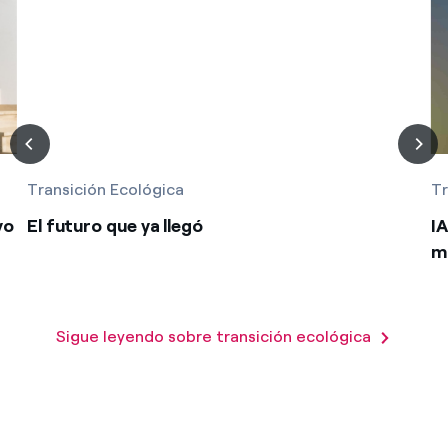
Transición Ecológica
Tr
vo
El futuro que ya llegó
IA
m
Sigue leyendo sobre transición ecológica