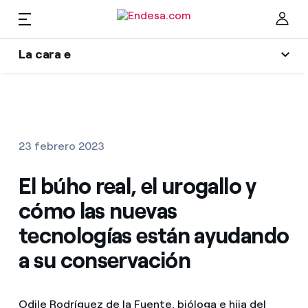
ES
La cara e
Hogares
Wikivatios
Cer
Ilumina tu negocio
Luz y gas
23 febrero 2023
Autores
Servicios
El búho real, el urogallo y
Blog de Endesa
cómo las nuevas
Music Lover
Movilidad
Encuentra la tarifa que más te conviene
tecnologías están ayudando
La era de la electrificación
a su conservación
Compara nuestras tarifas de empresa y ahorra
PARA TI
Una respuesta
Por cada kWh que ahorres, te descontamos otro
Solar
Odile Rodríguez de la Fuente, bióloga e hija del
El legado que seremos