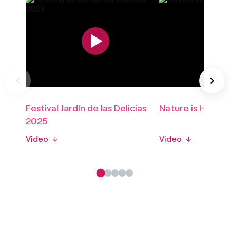
Festival Jardín de las Delicias
Nature is Home
2025
Video
↓
Video
↓