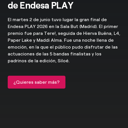
de Endesa PLAY
¿Cómo ver mis facturas de Endesa?
Climatización
¿Cómo cambiar el titular del contrato?
El martes 2 de junio tuvo lugar la gran final de
Endesa PLAY 2026 en la Sala But (Madrid). El primer
¿Has recibido una oferta para cambiar de
premio fue para Tere!, seguida de Hierva Buëna, L4,
Te ayudamos
compañía?
Paper Lake y Maddi Alma. Fue una noche llena de
emoción, en la que el público pudo disfrutar de las
Ofertas para autónomos y Pymes
Compromiso
actuaciones de las 5 bandas finalistas y los
padrinos de la edición, Siloé.
¿Gestionas varias comunidades de propietarios?
Blog
¿Quieres saber más?
Estafas telefónicas