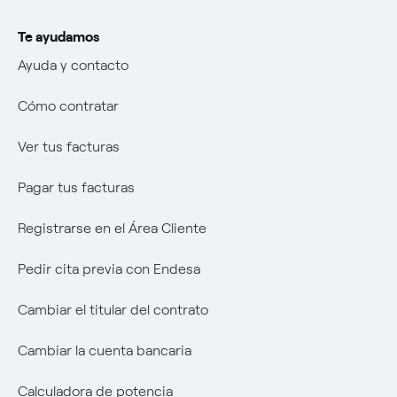
Transparencia
Mix Combustibili
Ofertas de empleo
La era de la electrificación
Te ayudamos
Cambiar el titular del contrato
Negoziacioine paritetica
Transparencia
Autores
Ayuda y contacto
Cambiar la cuenta bancaria
Offerta Servizio Tutela Gas
Negoziacioine paritetica
Una respuesta
Cómo contratar
Calculadora de potencia
Offerta Servizio Tutela Gas
El legado que seremos
Ver tus facturas
Sistema Interno de Protección del Informante
Music Lover
Pagar tus facturas
Wikivatios
Registrarse en el Área Cliente
Pedir cita previa con Endesa
Cambiar el titular del contrato
Cambiar la cuenta bancaria
Calculadora de potencia