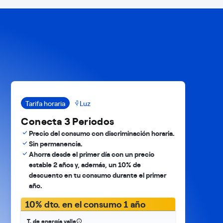
Tarifa horaria
Luz
Conecta 3 Periodos
Precio del consumo con discriminación horaria.
Sin permanencia.
Ahorra desde el primer día con un precio
estable 2 años y, además, un 10% de
descuento en tu consumo durante el primer
año.
10% dto. en el consumo 1 año
T. de energía valle