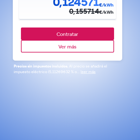
0,124571
€/kWh
0,155714
€/kWh
Contratar
Ver más
Precios sin impuestos incluidos.
Al precio se añadirá el
impuesto eléctrico (5,11269632 % o...
leer más