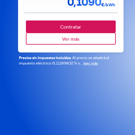
0,1090
€/kWh
Contratar
Ver más
Precios sin impuestos incluidos.
Al precio se añadirá el
impuesto eléctrico (5,11269632 % o...
leer más