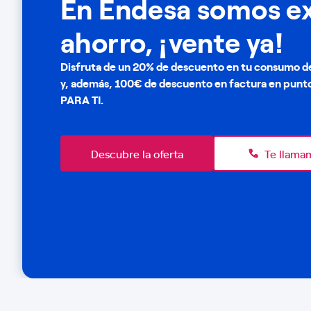
En Endesa somos e
ahorro, ¡vente ya!
Disfruta de un 20% de descuento en tu consumo de
y, además, 100€ de descuento en factura en punt
PARA TI.
Descubre la oferta
Te llama