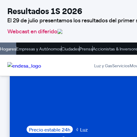
Resultados 1S 2026
El 29 de julio presentamos los resultados del prime
Webcast en diferido
Hogares
Empresas y Autónomos
Ciudades
Prensa
Accionistas & Inversor
Luz y Gas
Servicios
Mov
Precio estable 24h
Luz