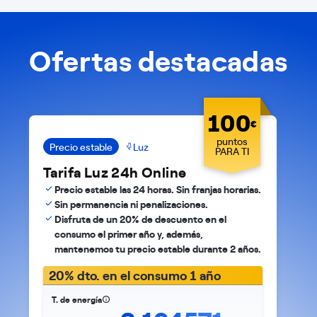
Ofertas destacadas
100
€
puntos
Precio estable
Luz
PARA TI
Tarifa Luz 24h Online
Precio estable las 24 horas. Sin franjas horarias.
Sin permanencia ni penalizaciones.
Disfruta de un 20% de descuento en el
consumo el primer año y, además,
mantenemos tu precio estable durante 2 años.
20% dto. en el consumo 1 año
T. de energía