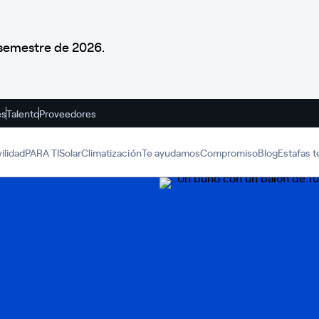
r semestre de 2026.
es
Talento
Proveedores
ilidad
PARA TI
Solar
Climatización
Te ayudamos
Compromiso
Blog
Estafas t