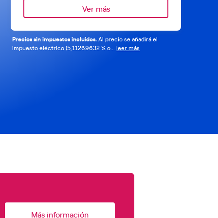
Ver más
Precios sin impuestos incluidos.
Al precio se añadirá el
impuesto eléctrico (5,11269632 % o...
leer más
Más información