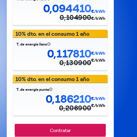
0,094410
€/kWh
0,104900
€/kWh
10% dto. en el consumo 1 año
T. de energía llano
0,117810
€/kWh
€/kWh
0,130900
10% dto. en el consumo 1 año
T. de energía punta
0,186210
€/kWh
€/kWh
0,206900
Contratar