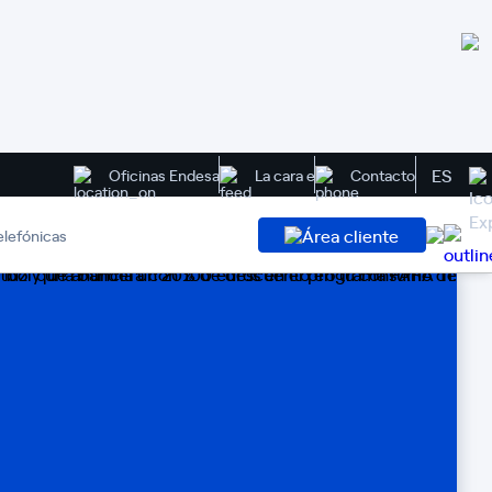
ES
Oficinas Endesa
La cara e
Contacto
Área cliente
elefónicas