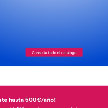
Consulta todo el catálogo
vate hasta 500€/año!