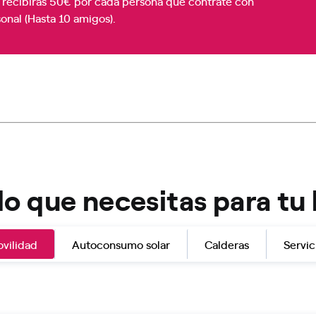
 recibirás 50€ por cada persona que contrate con
onal (Hasta 10 amigos).
lo que necesitas para tu
vilidad
Autoconsumo solar
Calderas
Servic