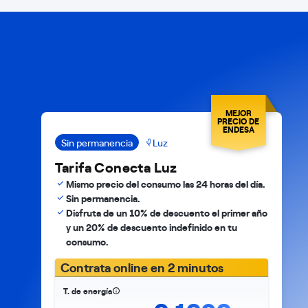
MEJOR
PRECIO DE
ENDESA
Sin permanencia
Luz
Tarifa Conecta Luz
Mismo precio del consumo las 24 horas del día.
Sin permanencia.
Disfruta de un 10% de descuento el primer año
y un 20% de descuento indefinido en tu
consumo.
Contrata online en 2 minutos
T. de energía