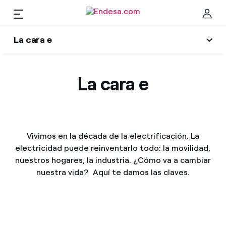
ES
La cara e
Hogares
Wikivatios
Cer
La cara e
Ilumina tu negocio
Luz y gas
Autores
Servicios
Blog de Endesa
Vivimos en la década de la electrificación. La
electricidad puede reinventarlo todo: la movilidad,
Music Lover
Movilidad
nuestros hogares, la industria. ¿Cómo va a cambiar
Encuentra la tarifa que más te conviene
nuestra vida? Aquí te damos las claves.
La era de la electrificación
Compara nuestras tarifas de empresa y ahorra
PARA TI
Una respuesta
Por cada kWh que ahorres, te descontamos otro
Solar
El legado que seremos