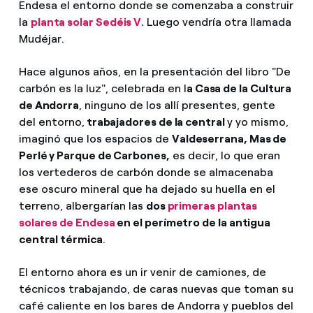
Endesa el entorno donde se comenzaba a construir
¿Cómo ver mis facturas de Endesa?
la
planta solar Sedéis V.
Luego vendría otra llamada
Climatización
Mudéjar.
¿Cómo cambiar el titular del contrato?
Hace algunos años, en la presentación del libro "De
¿Has recibido una oferta para cambiar de
Te ayudamos
compañía?
carbón es la luz", celebrada en l
a Casa de la Cultura
de Andorra
, ninguno de los allí presentes, gente
Ofertas para autónomos y Pymes
del entorno,
trabajadores de la central
y yo mismo,
Compromiso
imaginó que los espacios de
Valdeserrana, Mas de
¿Gestionas varias comunidades de propietarios?
Perlé y Parque de Carbones,
es decir, lo que eran
Blog
los vertederos de carbón donde se almacenaba
ese oscuro mineral que ha dejado su huella en el
terreno, albergarían las
dos
primeras plantas
Estafas telefónicas
solares de Endesa
en el perímetro de la antigua
central térmica
.
El entorno ahora es un ir venir de camiones, de
técnicos trabajando, de caras nuevas que toman su
café caliente en los bares de Andorra y pueblos del