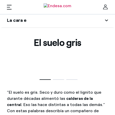
ES
La cara e
Hogares
Wikivatios
Cer
El suelo gris
Ilumina tu negocio
Luz y gas
Autores
Servicios
Blog de Endesa
Music Lover
Movilidad
Encuentra la tarifa que más te conviene
La era de la electrificación
“El suelo es gris. Seco y duro como el lignito que
Compara nuestras tarifas de empresa y ahorra
PARA TI
durante décadas alimentó las
calderas de la
Una respuesta
central
. Eso las hace distintas a todas las demás.”
Por cada kWh que ahorres, te descontamos otro
Con estas palabras describía un compañero de
Solar
El legado que seremos