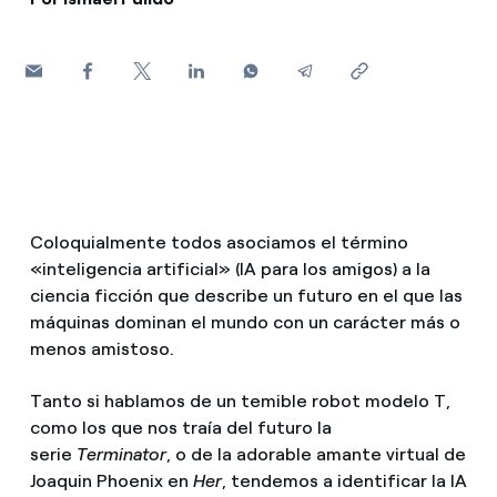
¿Cómo ver mis facturas de Endesa?
Climatización
¿Cómo cambiar el titular del contrato?
¿Has recibido una oferta para cambiar de
Te ayudamos
compañía?
Ofertas para autónomos y Pymes
Compromiso
¿Gestionas varias comunidades de propietarios?
Coloquialmente todos asociamos el término
Blog
«inteligencia artificial» (IA para los amigos) a la
ciencia ficción que describe un futuro en el que las
máquinas dominan el mundo con un carácter más o
Estafas telefónicas
menos amistoso.
Tanto si hablamos de un temible robot modelo T,
como los que nos traía del futuro la
serie
Terminator
, o de la adorable amante virtual de
Joaquin Phoenix en
Her
, tendemos a identificar la IA