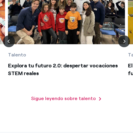
Talento
T
Explora tu futuro 2.0: despertar vocaciones
E
STEM reales
f
Sigue leyendo sobre talento