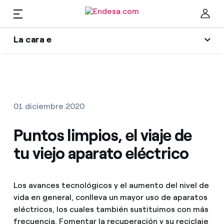
ES
La cara e
Hogares
Wikivatios
Cer
Ilumina tu negocio
Luz y gas
01 diciembre 2020
Autores
Servicios
Puntos limpios, el viaje de
Blog de Endesa
tu viejo aparato eléctrico
Music Lover
Movilidad
Encuentra la tarifa que más te conviene
La era de la electrificación
Los avances tecnológicos y el aumento del nivel de
Compara nuestras tarifas de empresa y ahorra
PARA TI
vida en general, conlleva un mayor uso de aparatos
Una respuesta
Por cada kWh que ahorres, te descontamos otro
eléctricos, los cuales también sustituimos con más
Solar
frecuencia. Fomentar la recuperación y su reciclaje
El legado que seremos