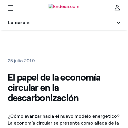
ES
La cara e
Hogares
Wikivatios
Cer
Ilumina tu negocio
Luz y gas
25 julio 2019
Autores
Servicios
El papel de la economía
Blog de Endesa
circular en la
Music Lover
Movilidad
Encuentra la tarifa que más te conviene
descarbonización
La era de la electrificación
Compara nuestras tarifas de empresa y ahorra
PARA TI
Una respuesta
¿Cómo avanzar hacia el nuevo modelo energético?
Por cada kWh que ahorres, te descontamos otro
La economía circular se presenta como aliada de la
Solar
El legado que seremos