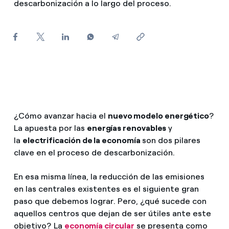
descarbonización a lo largo del proceso.
¿Cómo ver mis facturas de Endesa?
Climatización
¿Cómo cambiar el titular del contrato?
¿Has recibido una oferta para cambiar de
Te ayudamos
compañía?
Ofertas para autónomos y Pymes
Compromiso
¿Gestionas varias comunidades de propietarios?
¿Cómo avanzar hacia el
nuevo modelo energético
?
Blog
La apuesta por las
energías renovables
y
la
electrificación de la economía
son dos pilares
clave en el proceso de descarbonización.
Estafas telefónicas
En esa misma línea, la reducción de las emisiones
en las centrales existentes es el siguiente gran
paso que debemos lograr. Pero, ¿qué sucede con
aquellos centros que dejan de ser útiles ante este
objetivo? La
economía circular
se presenta como