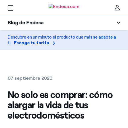
ES
Blog de Endesa
Hogares
Blog de Endesa
Descubre en un minuto el producto que más se adapte a
Cer
ti.
Escoge tu tarifa
Luz
Luz y gas
Climatización
Servicios
Gas
07 septiembre 2020
Movilidad
Movilidad
No solo es comprar: cómo
Encuentra la tarifa que más te conviene
Solar
alargar la vida de tus
Compara nuestras tarifas de empresa y ahorra
PARA TI
electrodomésticos
Electrodomésticos
Por cada kWh que ahorres, te descontamos otro
Solar
Empresas