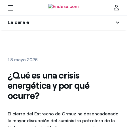
ES
La cara e
Hogares
Wikivatios
Cer
Ilumina tu negocio
Luz y gas
18 mayo 2026
Autores
Servicios
¿Qué es una crisis
Blog de Endesa
energética y por qué
Music Lover
Movilidad
Encuentra la tarifa que más te conviene
ocurre?
La era de la electrificación
Compara nuestras tarifas de empresa y ahorra
PARA TI
Una respuesta
El cierre del Estrecho de Ormuz ha desencadenado
Por cada kWh que ahorres, te descontamos otro
la mayor disrupción del suministro petrolero de la
Solar
El legado que seremos