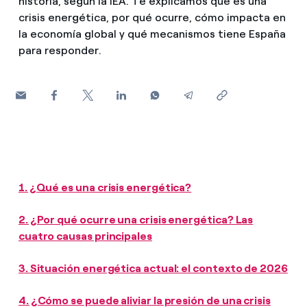
historia, según la IEA. Te explicamos qué es una
¿Cómo ver mis facturas de Endesa?
crisis energética, por qué ocurre, cómo impacta en
la economía global y qué mecanismos tiene España
Climatización
¿Cómo cambiar el titular del contrato?
para responder.
¿Has recibido una oferta para cambiar de
Te ayudamos
compañía?
Ofertas para autónomos y Pymes
Compromiso
¿Gestionas varias comunidades de propietarios?
Blog
1. ¿Qué es una crisis energética?
Estafas telefónicas
2. ¿Por qué ocurre una crisis energética? Las
cuatro causas principales
3. Situación energética actual: el contexto de 2026
4. ¿Cómo se puede aliviar la presión de una crisis