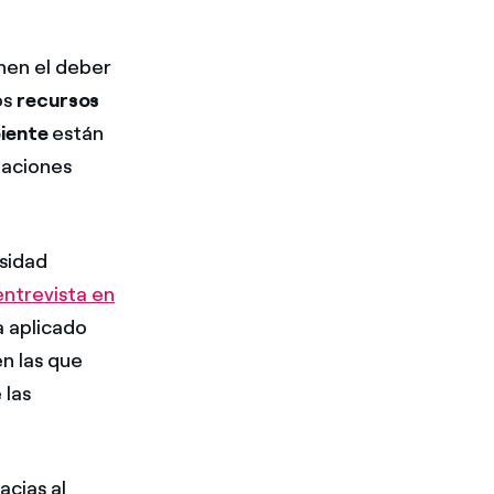
nen el deber
os
recursos
biente
están
zaciones
rsidad
entrevista en
a aplicado
en las que
 las
acias al