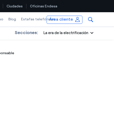
Ciudades
Oficinas Endesa
Área cliente
so
Blog
Estafas telefónicas
Secciones:
La era de la electrificación
sponsable
n