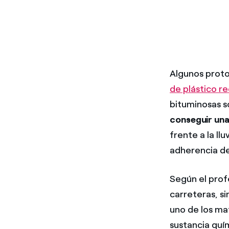
Algunos proto
de plástico r
bituminosas s
conseguir una
frente a la ll
adherencia de
Según el prof
carreteras, s
uno de los mat
sustancia quí