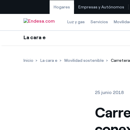
Hogares
Empresas y Autónomos
Saltar al contenido
Luz y gas
Servicios
Movilida
La cara e
Inicio
La cara e
Movilidad sostenible
Carretera
25 junio 2018
Carre
conex