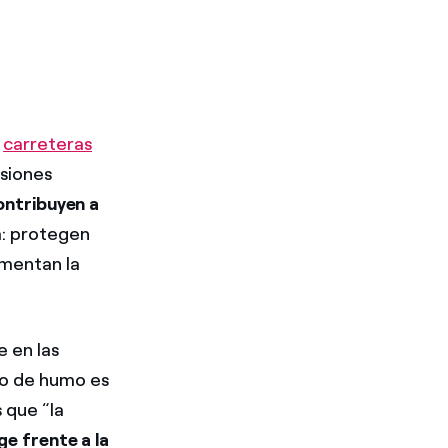
r
carreteras
lsiones
ontribuyen a
a: protegen
aumentan la
 en las
gro de humo es
 que “la
ge frente a la