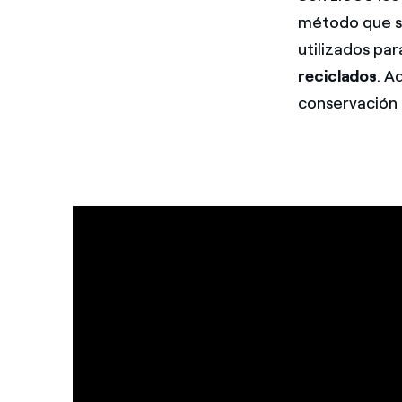
método que s
utilizados pa
reciclados
. A
conservación d