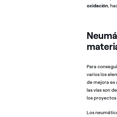
oxidación
, ha
Neumát
materia
Para consegui
varios los el
de mejora es 
las vías son d
los proyectos
Los neumático