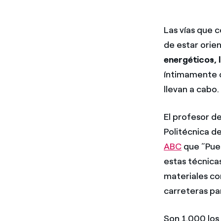
Las vías que 
de estar orien
energéticos, 
íntimamente c
llevan a cabo.
El profesor d
Politécnica d
ABC
que “Pued
estas técnicas
materiales co
carreteras pa
Son 1.000 los