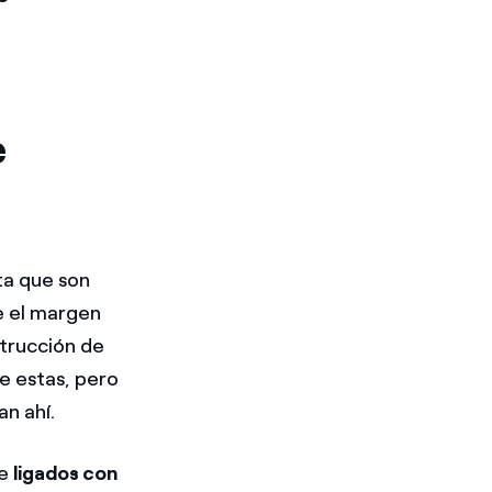
e
ta que son
e el margen
strucción de
e estas, pero
n ahí.
te
ligados con