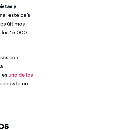
istas y
a, este país
os últimos
o los 15.000
íses con
ra
a es
uno de los
 con esto en
os