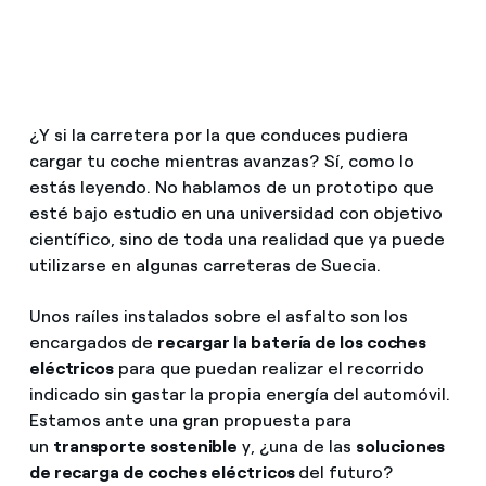
¿Cómo ver mis facturas de Endesa?
Climatización
¿Cómo cambiar el titular del contrato?
¿Has recibido una oferta para cambiar de
Te ayudamos
¿Y si la carretera por la que conduces pudiera
compañía?
cargar tu coche mientras avanzas? Sí, como lo
Ofertas para autónomos y Pymes
estás leyendo. No hablamos de un prototipo que
Compromiso
esté bajo estudio en una universidad con objetivo
¿Gestionas varias comunidades de propietarios?
científico, sino de toda una realidad que ya puede
Blog
utilizarse en algunas carreteras de Suecia.
Unos raíles instalados sobre el asfalto son los
Estafas telefónicas
encargados de
recargar la batería de los coches
eléctricos
para que puedan realizar el recorrido
indicado sin gastar la propia energía del automóvil.
Estamos ante una gran propuesta para
un
transporte sostenible
y, ¿una de las
soluciones
de recarga de coches eléctricos
del futuro?