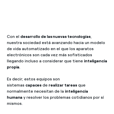
¿Cómo ver mis facturas de Endesa?
Climatización
¿Cómo cambiar el titular del contrato?
¿Has recibido una oferta para cambiar de
Te ayudamos
compañía?
Con el
desarrollo de las nuevas tecnologías
,
nuestra sociedad está avanzando hacia un modelo
Ofertas para autónomos y Pymes
Compromiso
de vida automatizado en el que los aparatos
¿Gestionas varias comunidades de propietarios?
electrónicos son cada vez más sofisticados
llegando incluso a considerar que tiene
inteligencia
Blog
propia
.
Estafas telefónicas
Es decir; estos equipos son
sistemas
capaces
de
realizar tareas
que
normalmente necesitan de la
inteligencia
humana
y resolver los problemas cotidianos por sí
mismos.