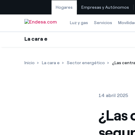
Hogares
Empresas y Autónomos
Saltar al contenido
Luz y gas
Servicios
Movilida
La cara e
Inicio
La cara e
Sector energético
¿Las centra
14 abril 2025
¿Las 
segu