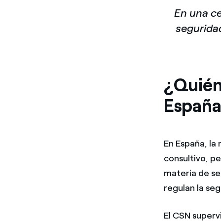
En una ce
seguridad
¿Quién
Españ
En España, la
consultivo, p
materia de se
regulan la seg
El CSN superv