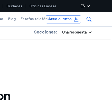
ES
Ciudades
Oficinas Endesa
Área cliente
so
Blog
Estafas telefónicas
Secciones:
Una respuesta
on