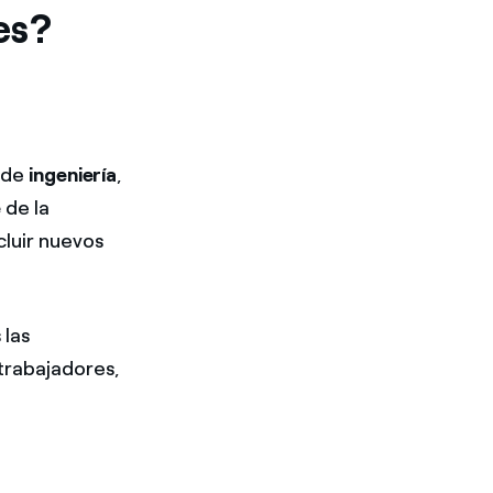
es?
 de
ingeniería
,
e
de la
cluir nuevos
las
trabajadores,