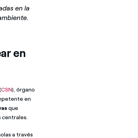
adas en la
oambiente.
ear en
(
CSN
), órgano
ompetente en
ivas
que
s centrales.
olas a través