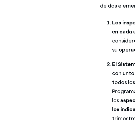
de dos eleme
Los insp
en cada 
consider
su opera
El Siste
conjunto
todos los
Programa
los
aspec
los indi
trimestre