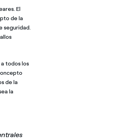
eares. El
pto de la
de seguridad.
allos
 a todos los
 concepto
os de la
sea la
entrales