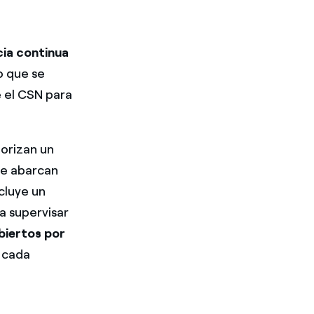
ia continua
lo que se
 el CSN para
orizan un
ue abarcan
cluye un
a supervisar
biertos por
N cada