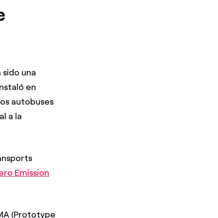
e
 sido una
instaló en
los autobuses
l a la
ansports
ero Emission
MA (Prototype