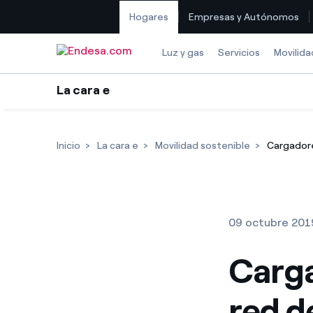
Hogares
Empresas y Autónomos
Saltar al contenido
Luz y gas
Servicios
Movilida
La cara e
Inicio
La cara e
Movilidad sostenible
Cargadore
09 octubre 201
Carga
red d