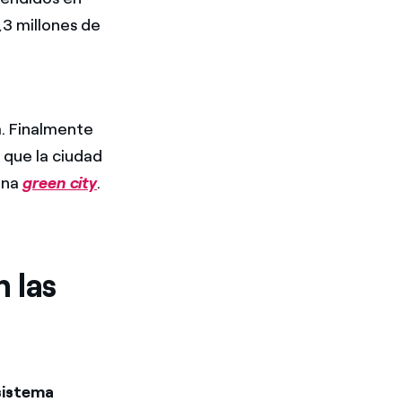
,3 millones de
a. Finalmente
 que la ciudad
una
green city
.
 las
sistema