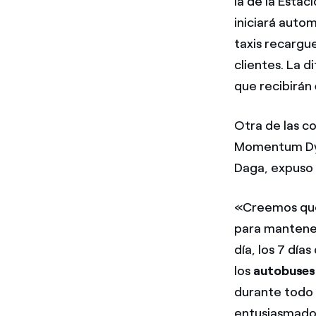
la de la Estac
iniciará auto
taxis recargu
clientes. La 
que recibirán
Otra de las c
Momentum Dy
Daga, expuso l
«Creemos que
para mantene
día, los 7 dí
los
autobuses
durante todo 
entusiasmado 