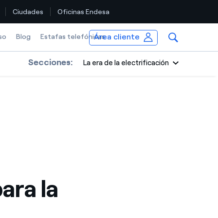
Ciudades
Oficinas Endesa
Área cliente
so
Blog
Estafas telefónicas
Secciones:
La era de la electrificación
ara la