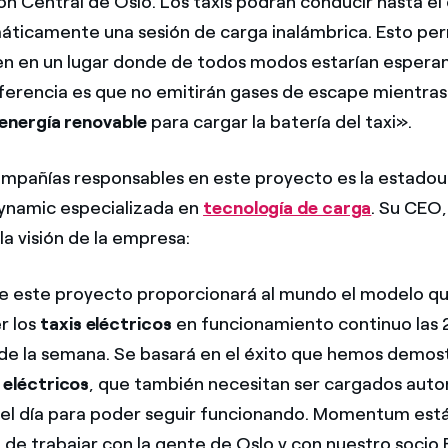
ión Central de Oslo. Los taxis podrán conducir hasta el
máticamente una sesión de carga inalámbrica. Esto per
en en un lugar donde de todos modos estarían espera
diferencia es que no emitirán gases de escape mientras
energía renovable
para cargar la batería del taxi».
ompañías responsables en este proyecto es la estado
namic especializada en
tecnología de carga
. Su CEO
a visión de la empresa:
 este proyecto proporcionará al mundo el modelo qu
r los
taxis eléctricos
en funcionamiento continuo las 
as de la semana. Se basará en el éxito que hemos demo
 eléctricos
, que también necesitan ser cargados au
el día para poder seguir funcionando. Momentum est
de trabajar con la gente de Oslo y con nuestro socio