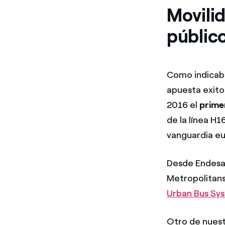
Movilid
públic
Como indicaba
apuesta exitos
2016 el
prime
de la línea H1
vanguardia e
Desde Endesa 
Metropolitans
Urban Bus Sy
Otro de nues