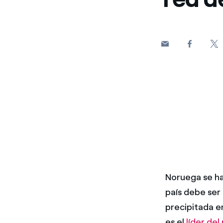
Noruega se h
país debe se
precipitada en
es el
líder de