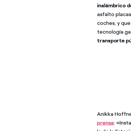
inalámbrico d
asfalto placa
coches, y que
tecnología ga
transporte pú
Anikka Hoffne
prensa
: «Inst