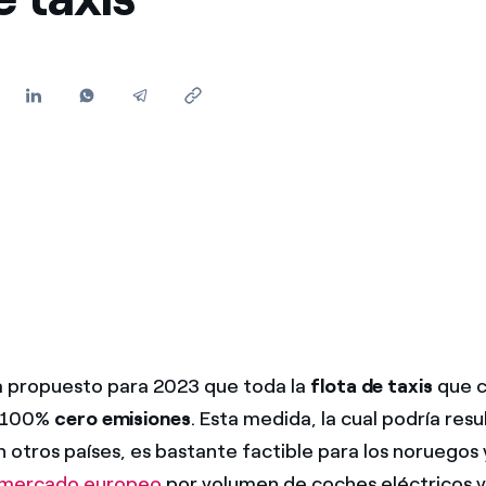
Ofertas para autónomos y Pymes
¿Gestionas varias comunidades de propietarios?
a propuesto para 2023 que toda la
flota de taxis
que c
r 100%
cero emisiones
. Esta medida, la cual podría resu
 otros países, es bastante factible para los noruegos 
l mercado europeo
por volumen de coches eléctricos 