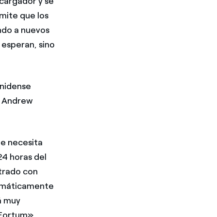
 cargador y se
mite que los
ndo a nuevos
 esperan, sino
unidense
, Andrew
e necesita
24 horas del
strado con
tomáticamente
á muy
 Fortum».