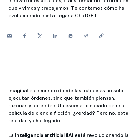
innovaciones actuales, transformando la forma en
¿Cómo ver mis facturas de Endesa?
que vivimos y trabajamos. Te contamos cómo ha
evolucionado hasta llegar a ChatGPT.
Climatización
¿Cómo cambiar el titular del contrato?
¿Has recibido una oferta para cambiar de
Te ayudamos
compañía?
Ofertas para autónomos y Pymes
Compromiso
¿Gestionas varias comunidades de propietarios?
Blog
Imagínate un mundo donde las máquinas no solo
Estafas telefónicas
ejecutan órdenes, sino que también piensan,
razonan y aprenden. Un escenario sacado de una
película de ciencia ficción, ¿verdad? Pero no, esta
realidad ya ha llegado.
La
inteligencia artificial (IA)
está revolucionando la