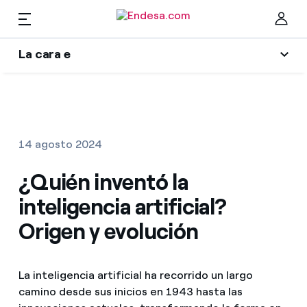
ES
La cara e
Hogares
Wikivatios
Cer
Ilumina tu negocio
Luz y gas
14 agosto 2024
Autores
Servicios
¿Quién inventó la
Blog de Endesa
inteligencia artificial?
Music Lover
Movilidad
Encuentra la tarifa que más te conviene
Origen y evolución
La era de la electrificación
Compara nuestras tarifas de empresa y ahorra
PARA TI
Una respuesta
La inteligencia artificial ha recorrido un largo
Por cada kWh que ahorres, te descontamos otro
camino desde sus inicios en 1943 hasta las
Solar
El legado que seremos