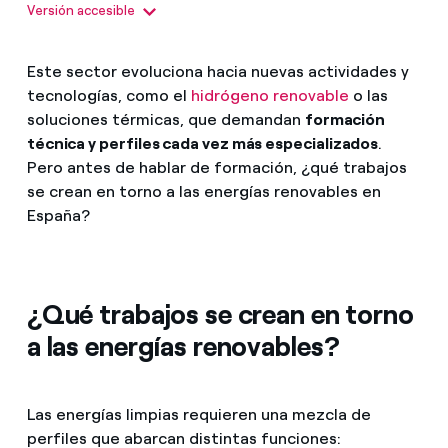
Versión accesible
renovables en España
Este sector evoluciona hacia nuevas actividades y
Periodo
2018 – 2024
tecnologías, como el
hidrógeno renovable
o las
soluciones térmicas, que demandan
formación
Leyenda
técnica y perfiles cada vez más especializados
.
Empleo directo
Pero antes de hablar de formación, ¿qué trabajos
se crean en torno a las energías renovables en
Empleo indirecto
España?
Empleo total
Datos por año (número de empleos)
¿Qué trabajos se crean en torno
2018
a las energías renovables?
Empleo directo: 120.254
Empleo indirecto: 98.129
Las energías limpias requieren una mezcla de
Empleo total: 84.542
perfiles que abarcan distintas funciones: