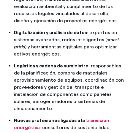
evaluación ambiental y cumplimiento de los
2022
requisitos legales vinculados al desarrollo,
Empleo directo: 80.323
diseño y ejecución de proyectos energéticos.
Empleo indirecto: 50.492
Digitalización y análisis de datos
: expertos en
sistemas avanzados, redes inteligentes (
smart
Empleo total: 130.815
grids
) y herramientas digitales para optimizar
activos energéticos.
2023
Empleo directo: 81.770
Logística y cadena de suministro
: responsables
de la planificación, compra de materiales,
Empleo indirecto: 45.558
aprovisionamiento de equipos, coordinación con
proveedores y gestión del transporte e
Empleo total: 127.328
instalación de componentes como paneles
2024
solares, aerogeneradores o sistemas de
almacenamiento.
Empleo directo: 80.962
Nuevas profesiones ligadas a la
transición
Empleo indirecto: 45.612
energética
:
consultores de sostenibilidad,
Empleo total: 126.574