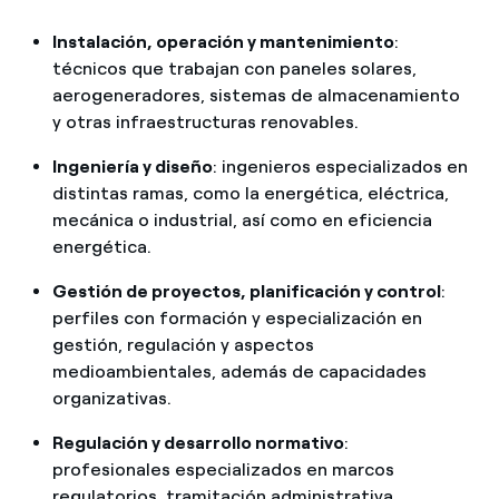
2019
(en el gráfico aparece rotulado por error como 2018)
Instalación, operación y mantenimiento
:
Empleo directo: 60.243
técnicos que trabajan con paneles solares,
aerogeneradores, sistemas de almacenamiento
Empleo indirecto: 37.660
y otras infraestructuras renovables.
Empleo total: 97.903
Ingeniería y diseño
: ingenieros especializados en
distintas ramas, como la energética, eléctrica,
2020
mecánica o industrial, así como en eficiencia
Empleo directo: 59.222
energética.
Empleo indirecto: 36.742
Gestión de proyectos, planificación y control
:
perfiles con formación y especialización en
Empleo total: 95.964
gestión, regulación y aspectos
2021
medioambientales, además de capacidades
organizativas.
Empleo directo: 72.500
Regulación y desarrollo normativo
:
Empleo indirecto: 43.028
profesionales especializados en marcos
Empleo total: 115.528
regulatorios, tramitación administrativa,