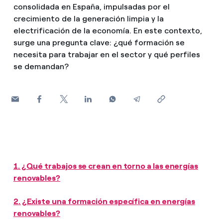
consolidada en España, impulsadas por el
¿Cómo ver mis facturas de Endesa?
crecimiento de la generación limpia y la
Climatización
¿Cómo cambiar el titular del contrato?
electrificación de la economía. En este contexto,
surge una pregunta clave: ¿qué formación se
¿Has recibido una oferta para cambiar de
necesita para trabajar en el sector y qué perfiles
Te ayudamos
compañía?
se demandan?
Ofertas para autónomos y Pymes
Compromiso
¿Gestionas varias comunidades de propietarios?
Blog
Estafas telefónicas
1. ¿Qué trabajos se crean en torno a las energías
renovables?
2. ¿Existe una formación específica en energías
renovables?