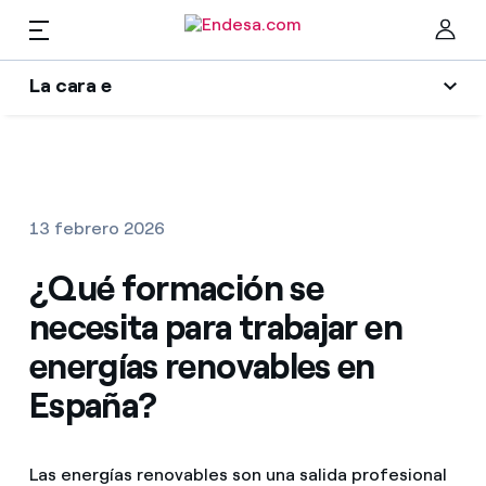
La cara e
Hogares
Wikivatios
Cer
Ilumina tu negocio
Luz y gas
13 febrero 2026
Autores
Servicios
¿Qué formación se
Blog de Endesa
necesita para trabajar en
Music Lover
Movilidad
Encuentra la tarifa que más te conviene
energías renovables en
La era de la electrificación
España?
Compara nuestras tarifas de empresa y ahorra
PARA TI
Una respuesta
Por cada kWh que ahorres, te descontamos otro
Las energías renovables son una salida profesional
Solar
El legado que seremos