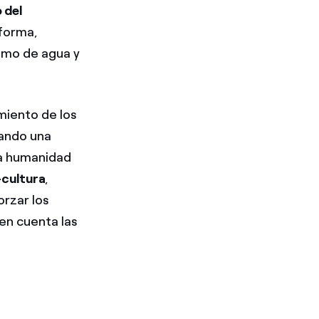
 del
 forma,
sumo de agua y
miento de los
cando una
la humanidad
-cultura
,
rzar los
 en cuenta las