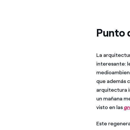
Punto 
La arquitectu
interesante: 
medioambien
que además cr
arquitectura 
un mañana m
visto en las
gr
Este regenera