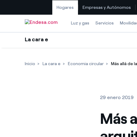
Hogares
Empresas y Autónomos
Saltar al contenido
Luz y gas
Servicios
Movilida
La cara e
Inicio
La cara e
Economia circular
Más allá de l
29 enero 2019
Más al
arqui