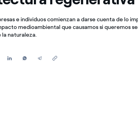
Ofertas para autónomos y Pymes
¿Gestionas varias comunidades de propietarios?
resas e individuos comienzan a darse cuenta de lo i
 impacto medioambiental que causamos si queremos se
 la naturaleza.