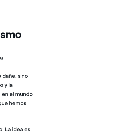
nismo
va
 dañe, sino
 y la
o en el mundo
 que hemos
. La idea es