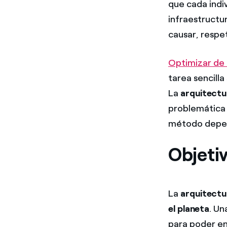
que cada indiv
infraestructu
causar, respe
Optimizar de 
tarea sencilla
La
arquitectu
problemática 
método depend
Objetiv
La
arquitectu
el planeta
. Un
para poder e