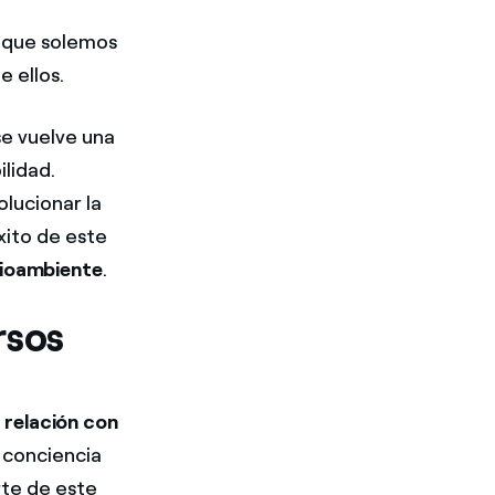
l que solemos
 ellos.
e vuelve una
ilidad.
lucionar la
xito de este
ioambiente
.
rsos
 relación con
a conciencia
te de este