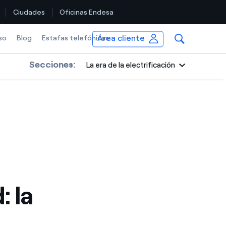
Ciudades
Oficinas Endesa
Área cliente
so
Blog
Estafas telefónicas
Secciones:
La era de la electrificación
: la