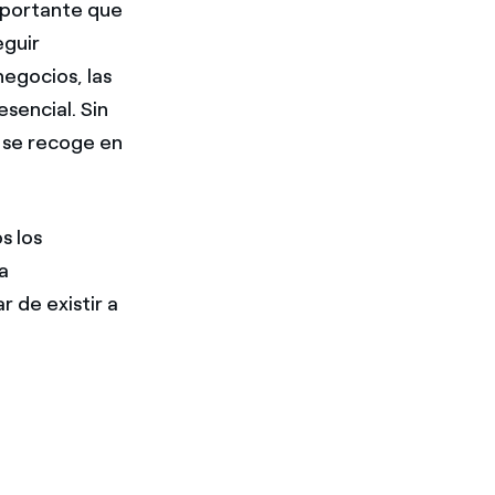
mportante que
eguir
negocios, las
sencial. Sin
 se recoge en
s los
a
ar de existir a