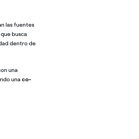
n las fuentes
a que busca
edad dentro de
con una
endo una
co-