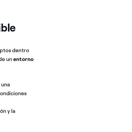
ible
ptos dentro
 de un
entorno
 una
condiciones
ón y la