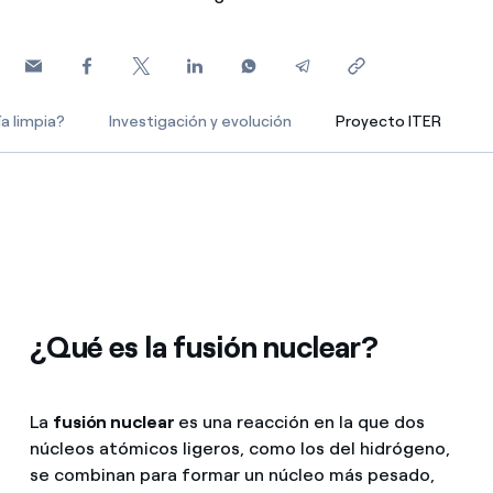
¿Cómo ver mis facturas de Endesa?
Climatización
¿Cómo cambiar el titular del contrato?
¿Has recibido una oferta para cambiar de
a limpia?
Investigación y evolución
Proyecto ITER
Te ayudamos
Proyecto ITER
compañía?
Ofertas para autónomos y Pymes
Compromiso
¿Gestionas varias comunidades de propietarios?
Blog
Estafas telefónicas
¿Qué es la fusión nuclear?
La
fusión nuclear
es una reacción en la que dos
núcleos atómicos ligeros, como los del hidrógeno,
se combinan para formar un núcleo más pesado,