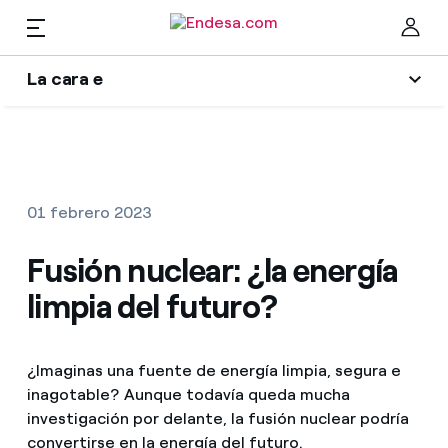
ES
La cara e
Hogares
Wikivatios
Cer
Ilumina tu negocio
Luz y gas
01 febrero 2023
Autores
Servicios
Fusión nuclear: ¿la energía
Blog de Endesa
limpia del futuro?
Music Lover
Movilidad
Encuentra la tarifa que más te conviene
La era de la electrificación
¿Imaginas una fuente de energía limpia, segura e
Compara nuestras tarifas de empresa y ahorra
PARA TI
inagotable? Aunque todavía queda mucha
Una respuesta
Por cada kWh que ahorres, te descontamos otro
investigación por delante, la fusión nuclear podría
Solar
convertirse en la energía del futuro.
El legado que seremos