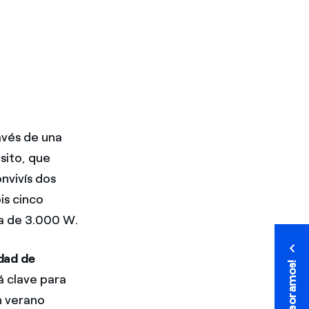
ravés de una
sito, que
onvivís dos
is cinco
ia de 3.000 W.
dad de
¡Te asesoramos!
¡Te asesoramos!
á clave para
n verano