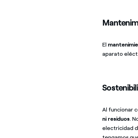
Mantenim
El
mantenimie
aparato eléctr
Sostenibil
Al funcionar 
ni residuos
. N
electricidad
tengamos que 