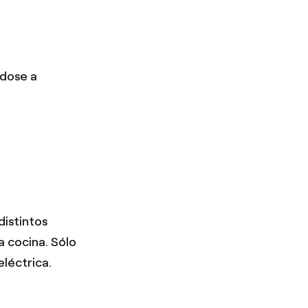
ndose a
istintos
a cocina. Sólo
eléctrica.