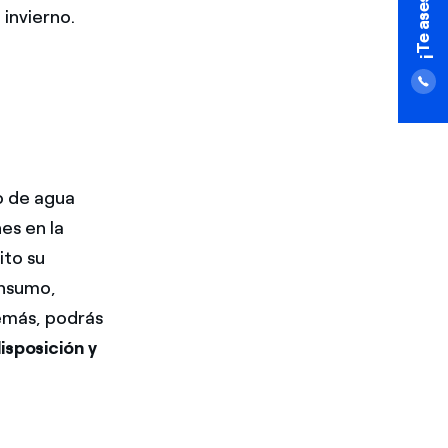
invierno.
o de agua
es en la
ito su
onsumo,
demás, podrás
isposición y