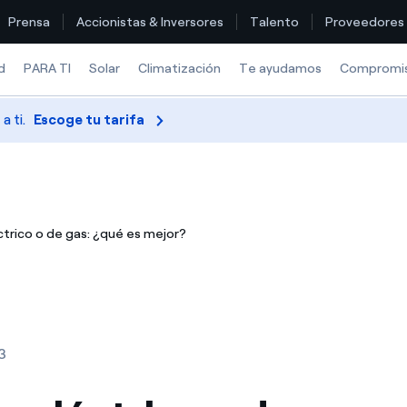
Prensa
Accionistas & Inversores
Talento
Proveedores
d
PARA TI
Solar
Climatización
Te ayudamos
Compromi
 ti.
Escoge tu tarifa
Encuentra la tarifa que más te conviene
Compara nuestras tarifas de empresa y ahorra
trico o de gas: ¿qué es mejor?
Por cada kWh que ahorres, te descontamos otro
¿Cómo ver mis facturas de Endesa?
¿Cómo cambiar el titular del contrato?
3
¿Has recibido una oferta para cambiar de compañía?