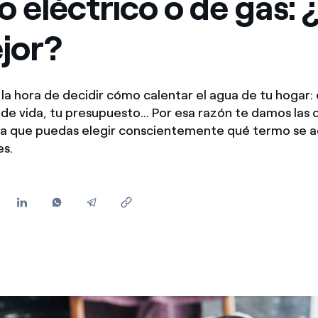
 eléctrico o de gas: 
Ofertas para autónomos y Pymes
jor?
¿Gestionas varias comunidades de propietarios?
 la hora de decidir cómo calentar el agua de tu hogar:
de vida, tu presupuesto... Por esa razón te damos las 
ra que puedas elegir conscientemente qué termo se a
es.