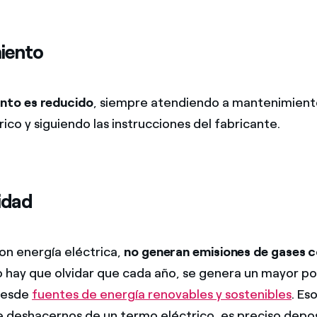
iento
nto es reducido
, siempre atendiendo a mantenimient
ico y siguiendo las instrucciones del fabricante.
idad
con energía eléctrica,
no generan emisiones de gases 
o hay que olvidar que cada año, se genera un mayor p
 desde
fuentes de energía renovables y sostenibles
. Es
deshacernos de un termo eléctrico, es preciso depos