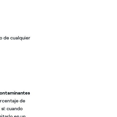
o de cualquier
contaminantes
orcentaje de
o sí: cuando
itarlo en un