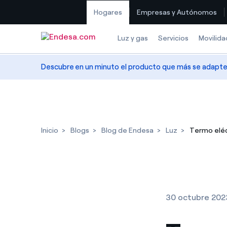
Hogares
Empresas y Autónomos
Saltar al contenido
Luz y gas
Servicios
Movilida
Descubre en un minuto el producto que más se adapte a
Inicio
Blogs
Blog de Endesa
Luz
Termo eléc
30 octubre 202