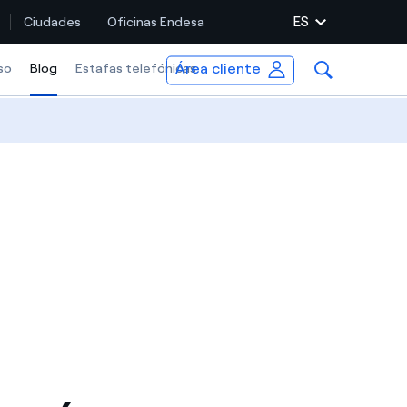
ES
Ciudades
Oficinas Endesa
Área cliente
so
Blog
Selected item
Estafas telefónicas