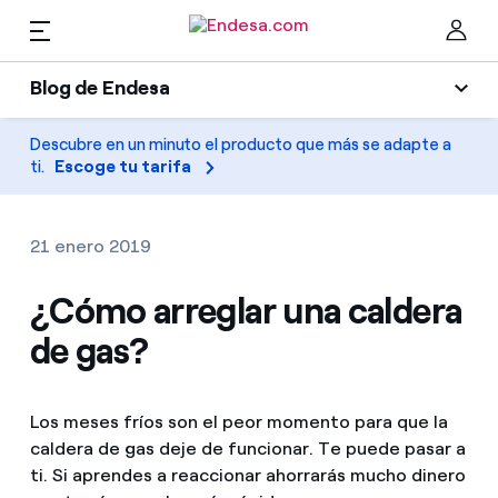
ES
Blog de Endesa
Hogares
Blog de Endesa
Descubre en un minuto el producto que más se adapte a
Cer
ti.
Escoge tu tarifa
Luz
Luz y gas
Climatización
21 enero 2019
Servicios
Gas
¿Cómo arreglar una caldera
de gas?
Movilidad
Movilidad
Encuentra la tarifa que más te conviene
Solar
Compara nuestras tarifas de empresa y ahorra
PARA TI
Los meses fríos son el peor momento para que la
Electrodomésticos
caldera de gas deje de funcionar. Te puede pasar a
Por cada kWh que ahorres, te descontamos otro
ti. Si aprendes a reaccionar ahorrarás mucho dinero
Solar
Empresas