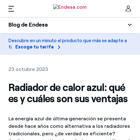
ES
Blog de Endesa
Hogares
Blog de Endesa
Descubre en un minuto el producto que más se adapte a
Cer
ti.
Escoge tu tarifa
Luz
Luz y gas
Climatización
23 octubre 2023
Servicios
Gas
Radiador de calor azul: qué
es y cuáles son sus ventajas
Movilidad
Movilidad
Encuentra la tarifa que más te conviene
Solar
Compara nuestras tarifas de empresa y ahorra
PARA TI
La energía azul de última generación se presenta
Electrodomésticos
desde hace años como alternativa a los radiadores
Por cada kWh que ahorres, te descontamos otro
tradicionales, pero ¿de verdad es eficiente?
Solar
Empresas