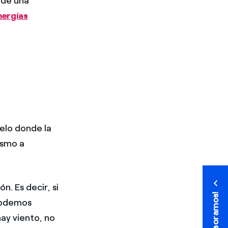
 de una
nergías
elo donde la
ismo a
. Es decir, si
¡Te asesoramos!
¡Te asesoramos!
podemos
ay viento, no