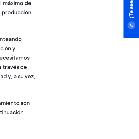
el máximo de
a producción
anteando
ción y
 necesitamos
a través de
d y, a su vez,
amiento son
tinuación