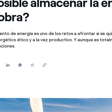
osible almacenar la e
Ofertas para autónomos y Pymes
obra?
¿Gestionas varias comunidades de propietarios?
nto de energía es uno de los retos a afrontar si se q
gético ético y a la vez productivo. Y aunque es total
aciones.