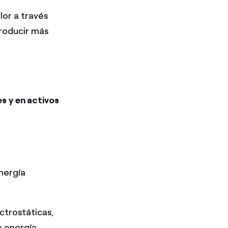
lor a través
producir más
s y en activos
energía
ctrostáticas,
e energía