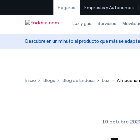
Hogares
Empresas y Autónomos
Saltar al contenido
Luz y gas
Servicios
Movilida
Descubre en un minuto el producto que más se adapte a
Inicio
Blogs
Blog de Endesa
Luz
Almacenam
19 octubre 202