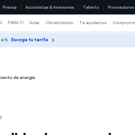
Prensa
Accionistas & Inversores
Talento
Proveedores
d
PARA TI
Solar
Climatización
Te ayudamos
Compromi
 ti.
Escoge tu tarifa
Encuentra la tarifa que más te conviene
Compara nuestras tarifas de empresa y ahorra
iento de energía
Por cada kWh que ahorres, te descontamos otro
¿Cómo ver mis facturas de Endesa?
¿Cómo cambiar el titular del contrato?
3
¿Has recibido una oferta para cambiar de compañía?