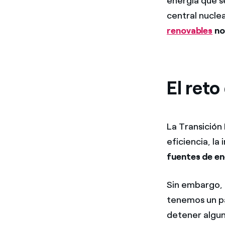
energía que s
central nucle
renovables
no
El reto
La Transición
eficiencia, l
fuentes de en
Sin embargo, e
tenemos un p
detener algun