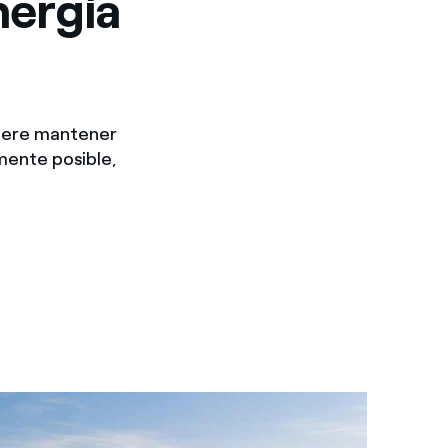
nergía
uiere mantener
mente posible,