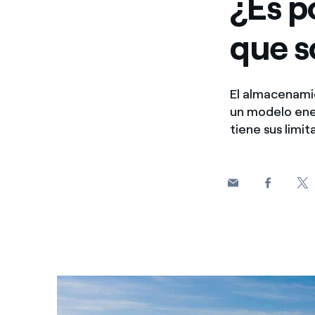
¿Es p
que s
El almacenamie
un modelo ener
tiene sus limit