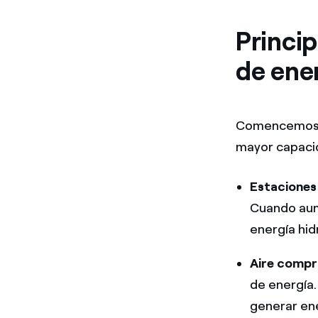
Princi
de ene
Comencemos p
mayor capaci
Estaciones
Cuando aum
energía hid
Aire compr
de energía.
generar ene