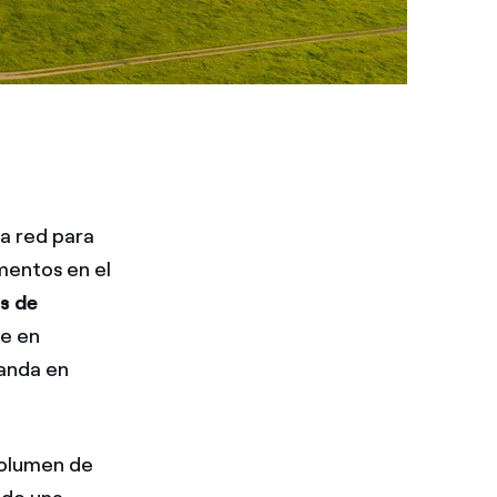
la red para
mentos en el
es de
se en
manda en
volumen de