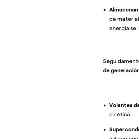
Almacenami
de material
energía se 
Seguidamente
de generació
Volantes de
cinética.
Supercond
así que pue