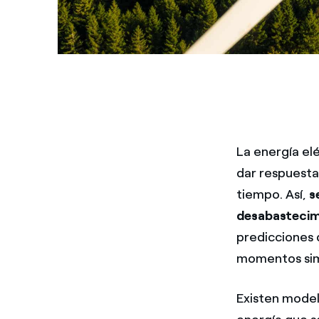
La energía elé
dar respuesta
tiempo. Así,
s
desabastecimi
predicciones 
momentos simi
Existen model