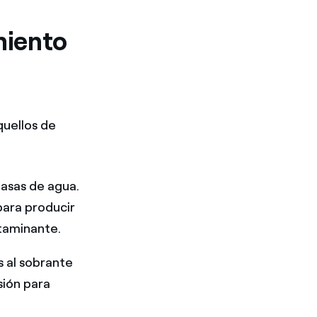
miento
quellos de
masas de agua.
ara producir
ntaminante.
s al sobrante
sión para