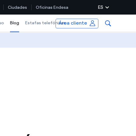
ES
Ciudades
Oficinas Endesa
Área cliente
so
Blog
Selected item
Estafas telefónicas