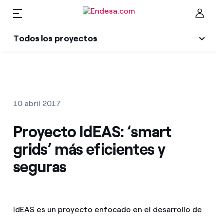
ES
Todos los proyectos
Hogares
Todos los proyectos
Cer
Social
Luz y gas
10 abril 2017
Transición energética
Servicios
Proyecto IdEAS: ‘smart
Sector energético
grids’ más eficientes y
Innovability
Movilidad
Encuentra la tarifa que más te conviene
seguras
Economía circular
Compara nuestras tarifas de empresa y ahorra
PARA TI
Medioambiente
Por cada kWh que ahorres, te descontamos otro
IdEAS es un proyecto enfocado en el desarrollo de
Solar