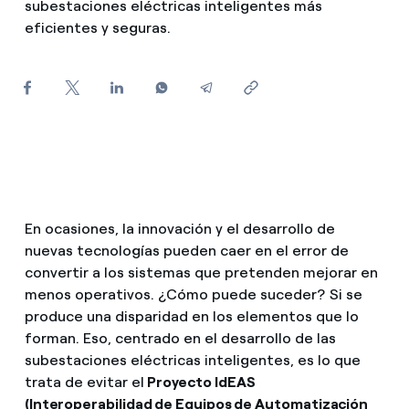
subestaciones eléctricas inteligentes más
¿Cómo ver mis facturas de Endesa?
eficientes y seguras.
Climatización
¿Cómo cambiar el titular del contrato?
¿Has recibido una oferta para cambiar de
Te ayudamos
compañía?
Ofertas para autónomos y Pymes
Compromiso
¿Gestionas varias comunidades de propietarios?
Blog
En ocasiones, la innovación y el desarrollo de
nuevas tecnologías pueden caer en el error de
convertir a los sistemas que pretenden mejorar en
Estafas telefónicas
menos operativos. ¿Cómo puede suceder? Si se
produce una disparidad en los elementos que lo
forman. Eso, centrado en el desarrollo de las
subestaciones eléctricas inteligentes, es lo que
trata de evitar el
Proyecto IdEAS
(Interoperabilidad de Equipos de Automatización