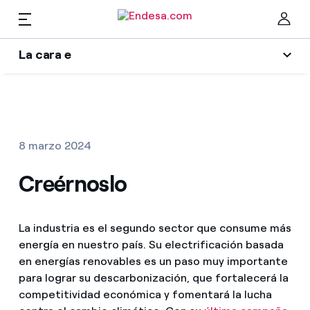
ES
La cara e
Hogares
Wikivatios
Cer
Ilumina tu negocio
Luz y gas
8 marzo 2024
Autores
Servicios
Creérnoslo
Blog de Endesa
Music Lover
Movilidad
Encuentra la tarifa que más te conviene
La industria es el segundo sector que consume más
La era de la electrificación
energía en nuestro país. Su electrificación basada
Compara nuestras tarifas de empresa y ahorra
en energías renovables es un paso muy importante
PARA TI
Una respuesta
para lograr su descarbonización, que fortalecerá la
Por cada kWh que ahorres, te descontamos otro
competitividad económica y fomentará la lucha
Solar
El legado que seremos