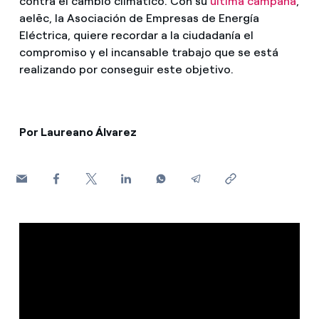
contra el cambio climático. Con su
última campaña
,
¿Cómo ver mis facturas de Endesa?
aelēc, la Asociación de Empresas de Energía
Eléctrica, quiere recordar a la ciudadanía el
Climatización
¿Cómo cambiar el titular del contrato?
compromiso y el incansable trabajo que se está
realizando por conseguir este objetivo.
¿Has recibido una oferta para cambiar de
Te ayudamos
compañía?
Ofertas para autónomos y Pymes
Compromiso
Por Laureano Álvarez
¿Gestionas varias comunidades de propietarios?
Blog
Estafas telefónicas