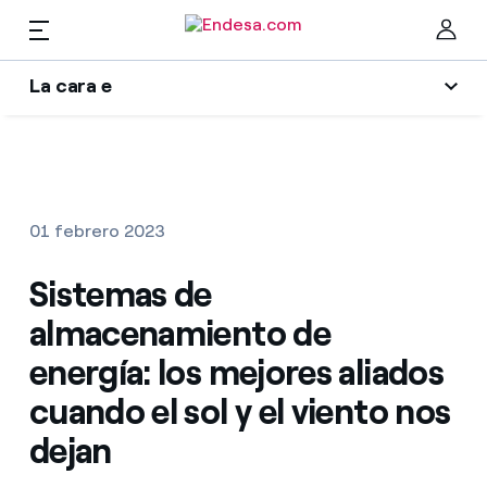
La cara e
Hogares
Wikivatios
Cer
Ilumina tu negocio
Luz y gas
01 febrero 2023
Autores
Servicios
Sistemas de
Blog de Endesa
almacenamiento de
Music Lover
Movilidad
Encuentra la tarifa que más te conviene
energía: los mejores aliados
La era de la electrificación
cuando el sol y el viento nos
Compara nuestras tarifas de empresa y ahorra
PARA TI
Una respuesta
dejan
Por cada kWh que ahorres, te descontamos otro
Solar
El legado que seremos