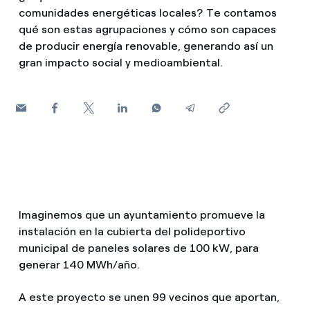
¿Cómo ver mis facturas de Endesa?
comunidades energéticas locales? Te contamos
qué son estas agrupaciones y cómo son capaces
Climatización
¿Cómo cambiar el titular del contrato?
de producir energía renovable, generando así un
gran impacto social y medioambiental.
¿Has recibido una oferta para cambiar de
Te ayudamos
compañía?
Ofertas para autónomos y Pymes
Compromiso
¿Gestionas varias comunidades de propietarios?
Blog
Estafas telefónicas
Imaginemos que un ayuntamiento promueve la
instalación en la cubierta del polideportivo
municipal de paneles solares de 100 kW, para
generar 140 MWh/año.
A este proyecto se unen 99 vecinos que aportan,