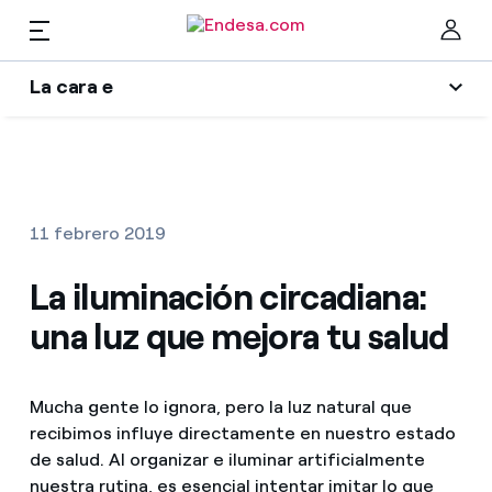
ES
La cara e
Hogares
Wikivatios
Cer
Ilumina tu negocio
Luz y gas
11 febrero 2019
Autores
Servicios
La iluminación circadiana:
Blog de Endesa
una luz que mejora tu salud
Music Lover
Movilidad
Encuentra la tarifa que más te conviene
La era de la electrificación
Mucha gente lo ignora, pero la luz natural que
Compara nuestras tarifas de empresa y ahorra
PARA TI
recibimos influye directamente en nuestro estado
Una respuesta
Por cada kWh que ahorres, te descontamos otro
de salud. Al organizar e iluminar artificialmente
Solar
nuestra rutina, es esencial intentar imitar lo que
El legado que seremos