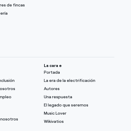
res de fincas
ería
La cara e
Portada
nclusión
La era de la electrificación
nosotros
Autores
empleo
Una respuesta
El legado que seremos
Music Lover
 nosotros
Wikivatios