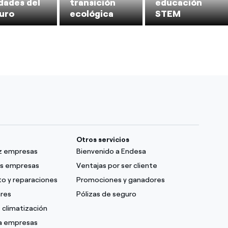
dades del
transición
educación
uro
ecológica
STEM
Otros servicios
uz empresas
Bienvenido a Endesa
as empresas
Ventajas por ser cliente
o y reparaciones
Promociones y ganadores
ares
Pólizas de seguro
 climatización
ra empresas