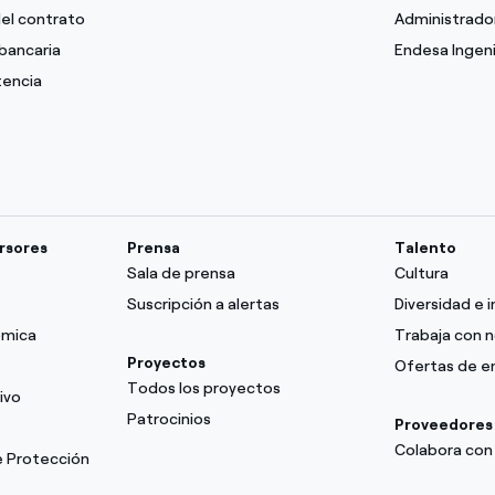
del contrato
Administrado
bancaria
Endesa Ingeni
tencia
ersores
Prensa
Talento
Sala de prensa
Cultura
Suscripción a alertas
Diversidad e i
ómica
Trabaja con 
Proyectos
Ofertas de 
Todos los proyectos
ivo
Patrocinios
Proveedores
Colabora con
e Protección