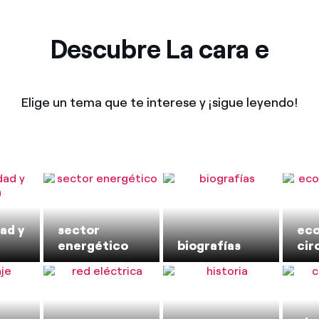
Descubre La cara e
Elige un tema que te interese y ¡sigue leyendo!
ad y
sector
ec
energético
biografías
cir