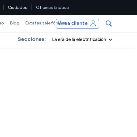
Ciudades
Oficinas Endesa
Área cliente
so
Blog
Estafas telefónicas
Secciones:
La era de la electrificación