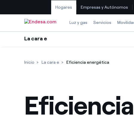
Hogares
Empresas y Autónomos
Saltar al contenido
Luz y gas
Servicios
Movilida
La cara e
Inicio
La cara e
Eficiencia energética
Eficienci