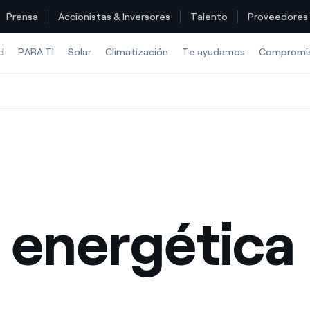
Prensa
Accionistas & Inversores
Talento
Proveedores
d
PARA TI
Solar
Climatización
Te ayudamos
Compromi
Encuentra la tarifa que más te conviene
Compara nuestras tarifas de empresa y ahorra
Por cada kWh que ahorres, te descontamos otro
a energética
¿Cómo ver mis facturas de Endesa?
¿Cómo cambiar el titular del contrato?
¿Has recibido una oferta para cambiar de compañía?