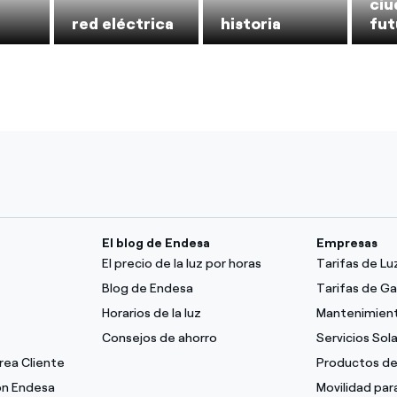
ciu
red eléctrica
historia
fut
El blog de Endesa
Empresas
El precio de la luz por horas
Tarifas de L
Blog de Endesa
Tarifas de G
Horarios de la luz
Mantenimient
Consejos de ahorro
Servicios Sol
Área Cliente
Productos de
con Endesa
Movilidad pa