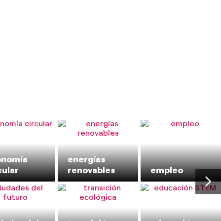
onomía
energías
cular
renovables
empleo