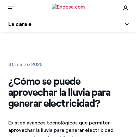
ES
La cara e
Hogares
Wikivatios
Cer
Ilumina tu negocio
Luz y gas
31 marzo 2025
Autores
Servicios
¿Cómo se puede
Blog de Endesa
aprovechar la lluvia para
Music Lover
Movilidad
Encuentra la tarifa que más te conviene
generar electricidad?
La era de la electrificación
Compara nuestras tarifas de empresa y ahorra
PARA TI
Una respuesta
Existen avances tecnológicos que permiten
Por cada kWh que ahorres, te descontamos otro
aprovechar la lluvia para generar electricidad,
Solar
El legado que seremos