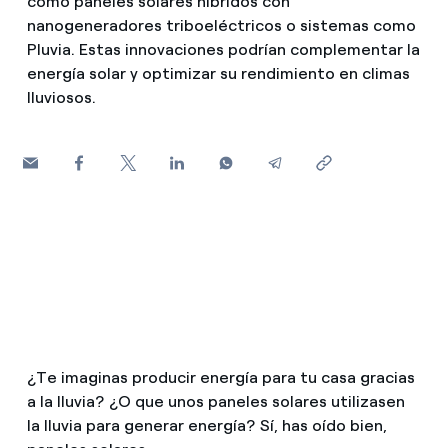
como paneles solares híbridos con
¿Cómo ver mis facturas de Endesa?
nanogeneradores triboeléctricos o sistemas como
Pluvia. Estas innovaciones podrían complementar la
Climatización
¿Cómo cambiar el titular del contrato?
energía solar y optimizar su rendimiento en climas
lluviosos.
¿Has recibido una oferta para cambiar de
Te ayudamos
compañía?
Ofertas para autónomos y Pymes
Compromiso
¿Gestionas varias comunidades de propietarios?
Blog
Estafas telefónicas
¿Te imaginas producir energía para tu casa gracias
a la lluvia? ¿O que unos paneles solares utilizasen
la lluvia para generar energía? Sí, has oído bien,