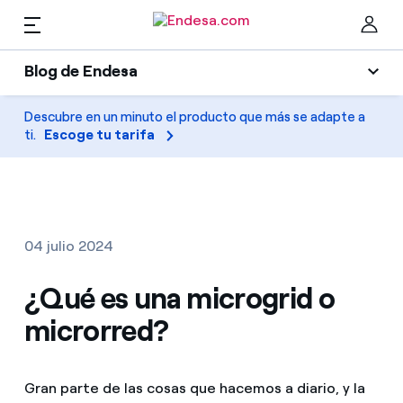
ES
Blog de Endesa
Hogares
Blog de Endesa
Descubre en un minuto el producto que más se adapte a
Cer
ti.
Escoge tu tarifa
Luz
Luz y gas
Climatización
Servicios
Gas
04 julio 2024
Movilidad
Movilidad
¿Qué es una microgrid o
Encuentra la tarifa que más te conviene
Solar
microrred?
Compara nuestras tarifas de empresa y ahorra
PARA TI
Electrodomésticos
Por cada kWh que ahorres, te descontamos otro
Gran parte de las cosas que hacemos a diario, y la
Solar
Empresas