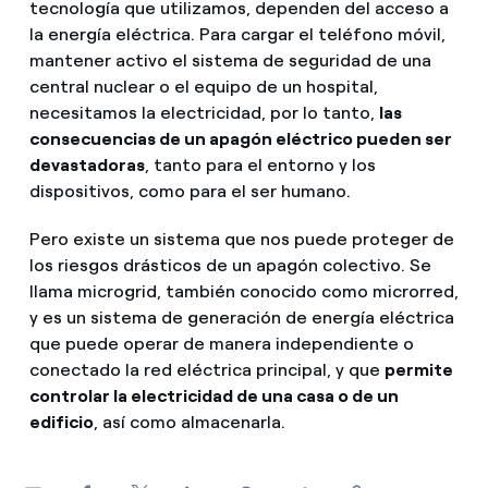
tecnología que utilizamos, dependen del acceso a
¿Cómo ver mis facturas de Endesa?
la energía eléctrica. Para cargar el teléfono móvil,
Consejos de ahorro
Climatización
mantener activo el sistema de seguridad de una
¿Cómo cambiar el titular del contrato?
central nuclear o el equipo de un hospital,
Otros
necesitamos la electricidad, por lo tanto,
las
¿Has recibido una oferta para cambiar de
Te ayudamos
compañía?
consecuencias de un apagón eléctrico pueden ser
Futuro
devastadoras
, tanto para el entorno y los
Ofertas para autónomos y Pymes
Horarios punta, llano y valle: qué son, cuándo aplican y 
dispositivos, como para el ser humano.
Compromiso
¿Gestionas varias comunidades de propietarios?
Pero existe un sistema que nos puede proteger de
Cita previa Endesa: cómo pedir, cambiar o anular tu cita
Blog
los riesgos drásticos de un apagón colectivo. Se
llama microgrid, también conocido como microrred,
y es un sistema de generación de energía eléctrica
¿Qué es el consumo responsable?
Estafas telefónicas
que puede operar de manera independiente o
conectado la red eléctrica principal, y que
permite
controlar la electricidad de una casa o de un
edificio
, así como almacenarla.