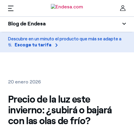
ES
Blog de Endesa
Hogares
Blog de Endesa
Descubre en un minuto el producto que más se adapte a
Cer
ti.
Escoge tu tarifa
Luz
Luz y gas
Climatización
Servicios
Gas
20 enero 2026
Movilidad
Movilidad
Precio de la luz este
Encuentra la tarifa que más te conviene
Solar
invierno: ¿subirá o bajará
Compara nuestras tarifas de empresa y ahorra
PARA TI
con las olas de frío?
Electrodomésticos
Por cada kWh que ahorres, te descontamos otro
Solar
Empresas