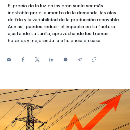
¿Cómo ver mis facturas de Endesa?
El precio de la luz en invierno suele ser más
Consejos de ahorro
inestable por el aumento de la demanda, las olas
Climatización
¿Cómo cambiar el titular del contrato?
de frío y la variabilidad de la producción renovable.
Otros
Aun así, puedes reducir el impacto en tu factura
¿Has recibido una oferta para cambiar de
ajustando tu tarifa, aprovechando los tramos
Te ayudamos
compañía?
Futuro
horarios y mejorando la eficiencia en casa.
Ofertas para autónomos y Pymes
Horarios punta, llano y valle: qué son, cuándo aplican y 
Compromiso
¿Gestionas varias comunidades de propietarios?
Cita previa Endesa: cómo pedir, cambiar o anular tu cita
Blog
¿Qué es el consumo responsable?
Estafas telefónicas