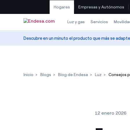
Hogares
Empresas y Autónomos
Saltar al contenido
Luz y gas
Servicios
Movilida
Descubre en un minuto el producto que más se adapte a
Inicio
Blogs
Blog de Endesa
Luz
Consejos pr
12 enero 2026