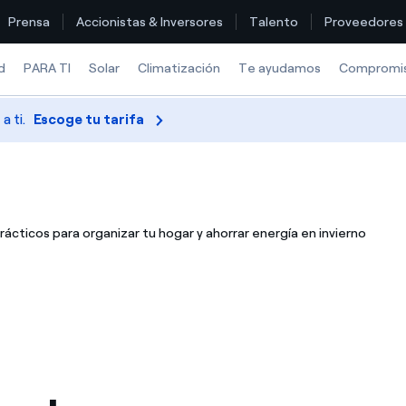
Prensa
Accionistas & Inversores
Talento
Proveedores
d
PARA TI
Solar
Climatización
Te ayudamos
Compromi
 ti.
Escoge tu tarifa
Encuentra la tarifa que más te conviene
Compara nuestras tarifas de empresa y ahorra
ácticos para organizar tu hogar y ahorrar energía en invierno
Por cada kWh que ahorres, te descontamos otro
¿Cómo ver mis facturas de Endesa?
¿Cómo cambiar el titular del contrato?
¿Has recibido una oferta para cambiar de compañía?