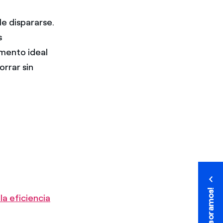
le dispararse.
s
omento ideal
orrar sin
¡Te asesoramos!
¡Te asesoramos!
la eficiencia