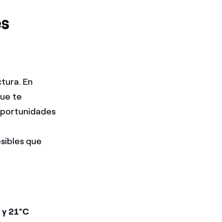
es
tura. En
que te
oportunidades
sibles que
 y 21°C