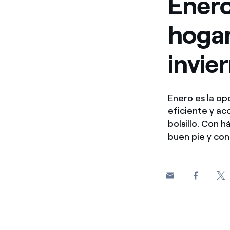
Enero
hogar
invie
Enero es la o
eficiente y a
bolsillo. Con 
buen pie y con