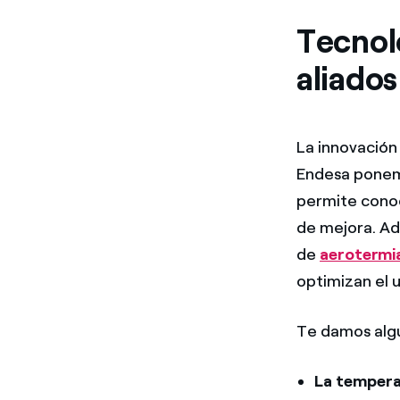
Tecnolo
aliados
La innovación
Endesa ponem
permite conoc
de mejora. A
de
aerotermi
optimizan el u
Te damos algu
La temper