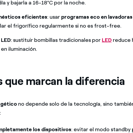
día y bajarla a 16-18°C por la noche.
ésticos eficientes
: usar
programas eco en lavadoras y
ar el frigorífico regularmente si no es frost-free.
n LED
: sustituir bombillas tradicionales por
LED
reduce 
en iluminación.
s que marcan la diferencia
rgético
no depende solo de la tecnología, sino tambié
:
pletamente los dispositivos
: evitar el modo standby