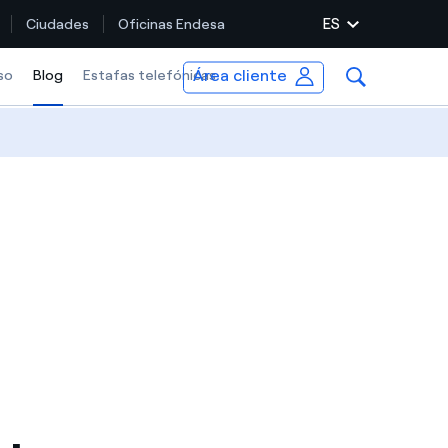
ES
Ciudades
Oficinas Endesa
Área cliente
so
Blog
Selected item
Estafas telefónicas