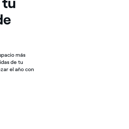
 tu
de
espacio más
idas de tu
ezar el año con