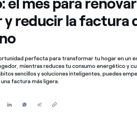
: el mes para renovar
Ofertas para autónomos y Pymes
 y reducir la factura 
¿Gestionas varias comunidades de propietarios?
rno
portunidad perfecta para transformar tu hogar en un 
cogedor, mientras reduces tu consumo energético y cu
hábitos sencillos y soluciones inteligentes, puedes emp
 una factura más ligera.