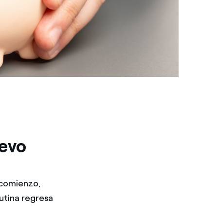
uevo
 comienzo,
rutina regresa