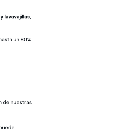
 lavavajillas
,
hasta un 80%
n de nuestras
 puede