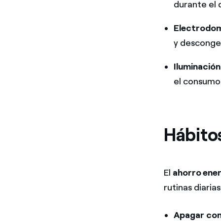
durante el 
Electrodom
y descongel
Iluminació
el consumo 
Hábito
El
ahorro ene
rutinas diarias
Apagar com