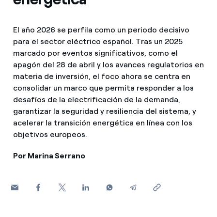
¿Cómo ver mis facturas de Endesa?
Climatización
¿Cómo cambiar el titular del contrato?
El año 2026 se perfila como un periodo decisivo
para el sector eléctrico español. Tras un 2025
¿Has recibido una oferta para cambiar de
marcado por eventos significativos, como el
Te ayudamos
compañía?
apagón del 28 de abril y los avances regulatorios en
materia de inversión, el foco ahora se centra en
Ofertas para autónomos y Pymes
Compromiso
consolidar un marco que permita responder a los
desafíos de la electrificación de la demanda,
¿Gestionas varias comunidades de propietarios?
garantizar la seguridad y resiliencia del sistema, y
Blog
acelerar la transición energética en línea con los
objetivos europeos.
Estafas telefónicas
Por Marina Serrano