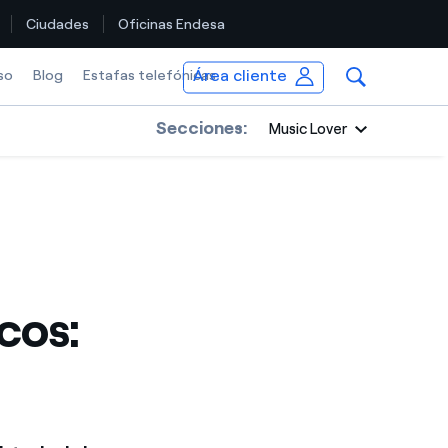
Ciudades
Oficinas Endesa
Área cliente
so
Blog
Estafas telefónicas
Secciones:
Music Lover
cos: