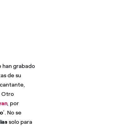
e han grabado
tas de su
u cantante,
. Otro
yan
, por
lo
’. No se
ías
solo para