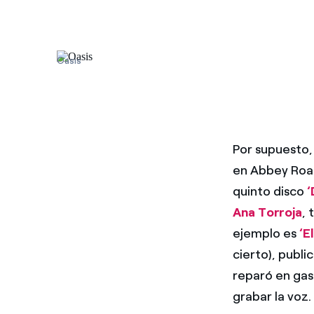
Oasis
Por supuesto,
en Abbey Road.
quinto disco
‘
Ana Torroja
, 
ejemplo es
‘E
cierto), publ
reparó en gas
grabar la voz.