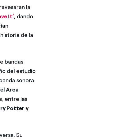
ravesaran la
ve It’
, dando
rían
istoria de la
de bandas
ño del estudio
 banda sonora
el Arca
, entre las
ry Potter y
eversa. Su