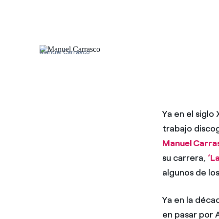
Manuel Carrasco
Ya en el sigl
trabajo discog
Manuel Carra
su carrera,
‘L
algunos de los
Ya en la déca
en pasar por