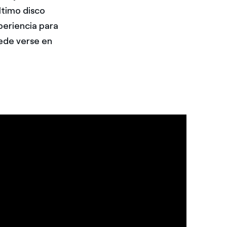
ltimo disco
periencia para
ede verse en