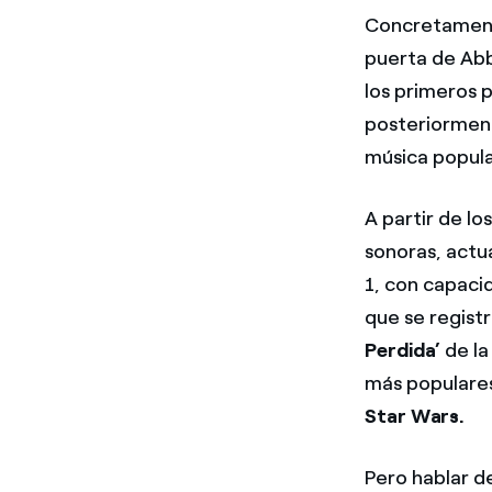
Concretamente
puerta de Ab
los primeros 
posteriorment
música popula
A partir de l
sonoras, actu
1, con capaci
que se regist
Perdida’
de la
más populares,
Star Wars.
Pero hablar d