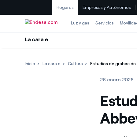
Hogares
Empresas y Autónomos
Saltar al contenido
Luz y gas
Servicios
Movilida
La cara e
Inicio
La cara e
Cultura
Estudios de grabación
26 enero 2026
Estud
Abbe