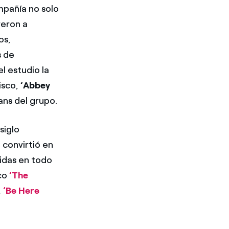
mpañía no solo
yeron a
os,
s de
l estudio la
isco,
‘Abbey
ans del grupo.
siglo
 convirtió en
didas en todo
ico
‘The
,
‘Be Here