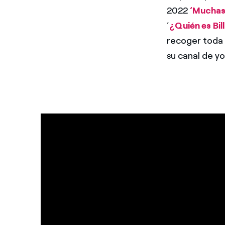
2022
‘Muchas 
‘
¿Quién es Bil
recoger toda 
su canal de yo