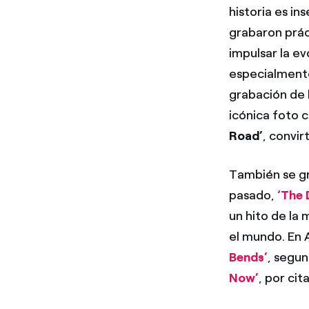
historia es in
grabaron prác
impulsar la ev
especialmente
grabación de 
icónica foto 
Road’
, convir
También se gra
pasado,
‘The 
un hito de la
el mundo. En 
Bends’
, segu
Now’
, por cit