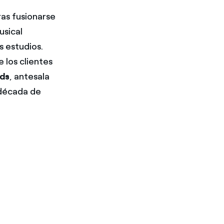
as fusionarse
usical
s estudios.
 los clientes
nds
, antesala
 década de