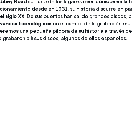
Abbey Road
son uno de los lugares
más icónicos en la h
Ofertas para autónomos y Pymes
cionamiento desde en 1931, su historia discurre en par
¿Gestionas varias comunidades de propietarios?
el siglo XX
. De sus puertas han salido grandes discos,
avances tecnológicos
en el campo de la grabación mus
eremos una pequeña píldora de su historia a través d
e grabaron allí sus discos, algunos de ellos españoles.