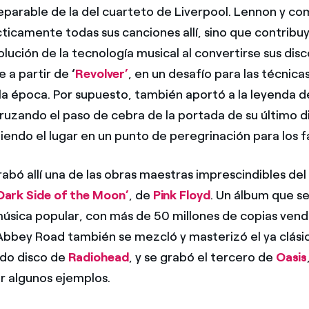
separable de la del cuarteto de Liverpool. Lennon y co
ticamente todas sus canciones allí, sino que contribu
olución de la tecnología musical al convertirse sus disc
 a partir de
‘
Revolver’
, en un desafío para las técnica
la época. Por supuesto, también aportó a la leyenda de
cruzando el paso de cebra de la portada de su último d
tiendo el lugar en un punto de peregrinación para los f
bó allí una de las obras maestras imprescindibles del 
Dark Side of the Moon’
, de
Pink Floyd
. Un álbum que se
 música popular, con más de 50 millones de copias ven
Abbey Road también se mezcló y masterizó el ya clás
ndo disco de
Radiohead
, y se grabó el tercero de
Oasis
ar algunos ejemplos.