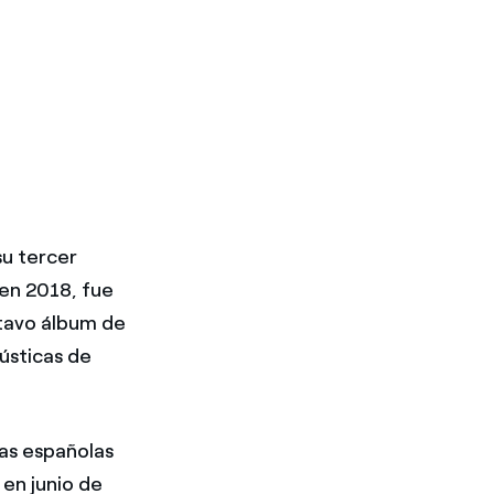
su tercer
 en 2018, fue
tavo álbum de
ústicas de
das españolas
 en junio de