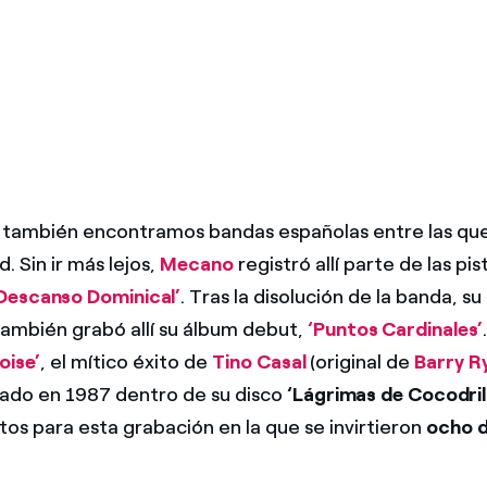
 también encontramos bandas españolas entre las qu
 Sin ir más lejos,
Mecano
registró allí parte de las pis
Descanso Dominical’
. Tras la disolución de la banda, s
también grabó allí su álbum debut,
‘Puntos Cardinales’
loise’
, el mítico éxito de
Tino Casal
(original de
Barry R
icado en 1987 dentro de su disco
‘Lágrimas de Cocodri
tos para esta grabación en la que se invirtieron
ocho d