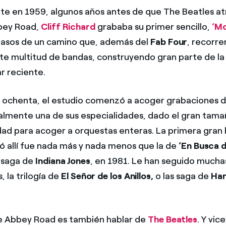
 en 1959, algunos años antes de que The Beatles at
bey Road,
Cliff Richard
grababa su primer sencillo,
‘Mo
pasos de un camino que, además del
Fab Four
, recorre
e multitud de bandas, construyendo gran parte de la h
r reciente.
os ochenta, el estudio comenzó a acoger grabaciones 
almente una de sus especialidades, dado el gran tama
dad para acoger a orquestas enteras. La primera gran
ró allí fue nada más y nada menos que la de
‘En Busca d
 saga de
Indiana Jones
, en 1981. Le han seguido muchas
 la trilogía de
El Señor de los Anillos,
o las saga de
Har
e Abbey Road es también hablar de
The Beatles
. Y vic