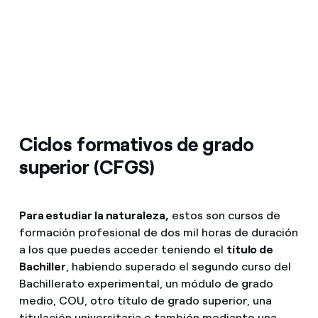
¿Cómo ver mis facturas de Endesa?
Climatización
¿Cómo cambiar el titular del contrato?
¿Has recibido una oferta para cambiar de
Te ayudamos
compañía?
Ofertas para autónomos y Pymes
Compromiso
Ciclos formativos de grado
¿Gestionas varias comunidades de propietarios?
superior (CFGS)
Blog
Estafas telefónicas
Para estudiar la naturaleza,
estos son cursos de
formación profesional de dos mil horas de duración
a los que puedes acceder teniendo el
título de
Bachiller
, habiendo superado el segundo curso del
Bachillerato experimental, un módulo de grado
medio, COU, otro título de grado superior, una
titulación universitaria o también mediante una