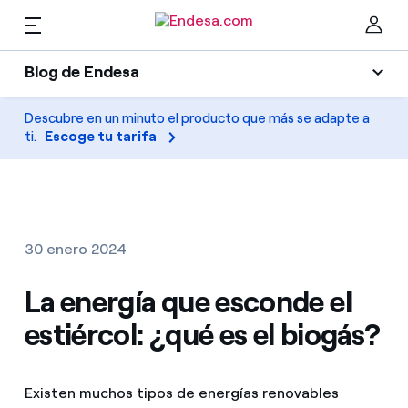
Blog de Endesa
Hogares
Blog de Endesa
Descubre en un minuto el producto que más se adapte a
Cer
ti.
Escoge tu tarifa
Luz
Luz y gas
Climatización
Servicios
Gas
30 enero 2024
Movilidad
Movilidad
La energía que esconde el
Encuentra la tarifa que más te conviene
Solar
estiércol: ¿qué es el biogás?
Compara nuestras tarifas de empresa y ahorra
PARA TI
Electrodomésticos
Por cada kWh que ahorres, te descontamos otro
Existen muchos tipos de energías renovables
Solar
Empresas