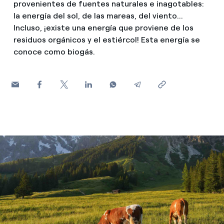
provenientes de fuentes naturales e inagotables:
¿Cómo ver mis facturas de Endesa?
la energía del sol, de las mareas, del viento...
Consejos de ahorro
Climatización
Incluso, ¡existe una energía que proviene de los
¿Cómo cambiar el titular del contrato?
residuos orgánicos y el estiércol! Esta energía se
Otros
conoce como biogás.
¿Has recibido una oferta para cambiar de
Te ayudamos
compañía?
Futuro
Ofertas para autónomos y Pymes
Horarios punta, llano y valle: qué son, cuándo aplican y 
Compromiso
¿Gestionas varias comunidades de propietarios?
Cita previa Endesa: cómo pedir, cambiar o anular tu cita
Blog
¿Qué es el consumo responsable?
Estafas telefónicas