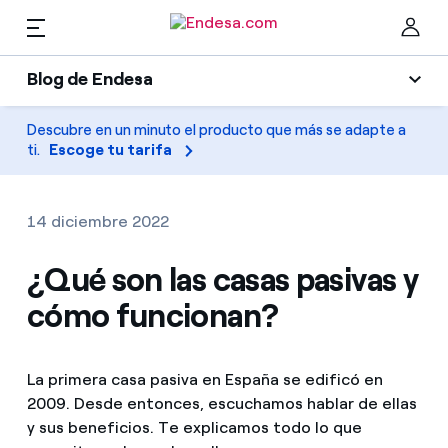
ES
Blog de Endesa
Hogares
Blog de Endesa
Descubre en un minuto el producto que más se adapte a
Cer
ti.
Escoge tu tarifa
Luz
Luz y gas
Climatización
14 diciembre 2022
Servicios
Gas
¿Qué son las casas pasivas y
cómo funcionan?
Movilidad
Movilidad
Encuentra la tarifa que más te conviene
Solar
Compara nuestras tarifas de empresa y ahorra
PARA TI
La primera casa pasiva en España se edificó en
Electrodomésticos
2009. Desde entonces, escuchamos hablar de ellas
Por cada kWh que ahorres, te descontamos otro
y sus beneficios. Te explicamos todo lo que
Solar
Empresas