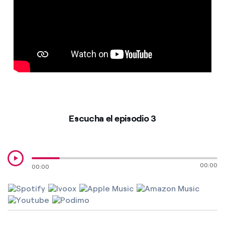
¿Cómo ver mis facturas de Endesa?
¿Cómo cambiar el titular del contrato?
¿Has recibido una oferta para cambiar de
compañía?
Ofertas para autónomos y Pymes
¿Gestionas varias comunidades de propietarios?
Escucha el episodio 3
00:00
00:00