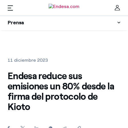
ES
Prensa
Prensa
Newsletter y alertas
Cer
Actualidad
11 diciembre 2023
Recursos
Endesa reduce sus
emisiones un 80% desde la
Colecciones
Encuentra la tarifa que más te conviene
firma del protocolo de
Kioto
Compara nuestras tarifas de empresa y ahorra
Contactos prensa
Por cada kWh que ahorres, te descontamos otro
La cara e