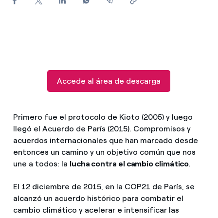
¿Cómo ver mis facturas de Endesa?
¿Cómo cambiar el titular del contrato?
¿Has recibido una oferta para cambiar de
compañía?
Accede al área de descarga
Ofertas para autónomos y Pymes
¿Gestionas varias comunidades de propietarios?
Primero fue el protocolo de Kioto (2005) y luego
llegó el Acuerdo de París (2015). Compromisos y
acuerdos internacionales que han marcado desde
entonces un camino y un objetivo común que nos
une a todos: la
lucha contra el cambio climático
.
El 12 diciembre de 2015, en la COP21 de París, se
alcanzó un acuerdo histórico para combatir el
cambio climático y acelerar e intensificar las