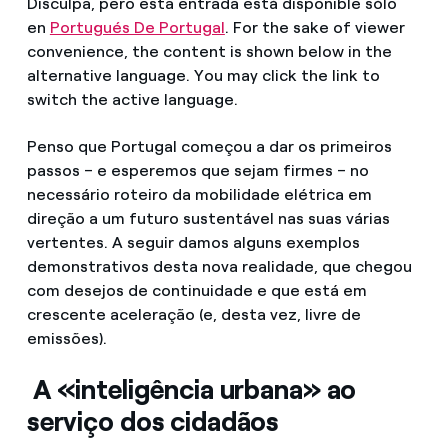
Disculpa, pero esta entrada está disponible sólo
¿Cómo ver mis facturas de Endesa?
en
Portugués De Portugal
. For the sake of viewer
convenience, the content is shown below in the
Climatización
¿Cómo cambiar el titular del contrato?
alternative language. You may click the link to
switch the active language.
¿Has recibido una oferta para cambiar de
Te ayudamos
compañía?
Penso que Portugal começou a dar os primeiros
Ofertas para autónomos y Pymes
passos – e esperemos que sejam firmes – no
Compromiso
necessário roteiro da mobilidade elétrica em
¿Gestionas varias comunidades de propietarios?
direção a um futuro sustentável nas suas várias
Blog
vertentes. A seguir damos alguns exemplos
demonstrativos desta nova realidade, que chegou
com desejos de continuidade e que está em
Estafas telefónicas
crescente aceleração (e, desta vez, livre de
emissões).
A «inteligência urbana» ao
serviço dos cidadãos