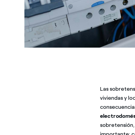
Las sobretens
viviendas y l
consecuencias
electrodomést
sobretensión,
importante: c