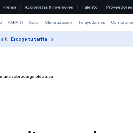
Prensa
Accionistas & Inversores
Talento
Proveedores
d
PARA TI
Solar
Climatización
Te ayudamos
Compromi
 ti.
Escoge tu tarifa
Encuentra la tarifa que más te conviene
Compara nuestras tarifas de empresa y ahorra
r una sobrecarga eléctrica
Por cada kWh que ahorres, te descontamos otro
¿Cómo ver mis facturas de Endesa?
¿Cómo cambiar el titular del contrato?
¿Has recibido una oferta para cambiar de compañía?