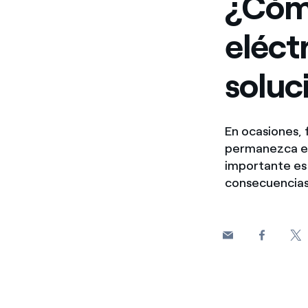
¿Cómo
eléct
soluc
En ocasiones, 
permanezca es
importante es 
consecuencia