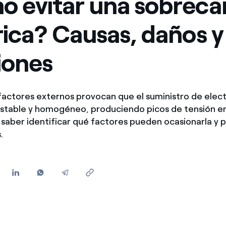
 evitar una sobreca
Ofertas para autónomos y Pymes
rica? Causas, daños y
¿Gestionas varias comunidades de propietarios?
iones
factores externos provocan que el suministro de elect
table y homogéneo, produciendo picos de tensión en e
saber identificar qué factores pueden ocasionarla y p
s.