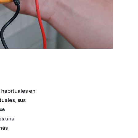
 habituales en
tuales, sus
us
es una
más