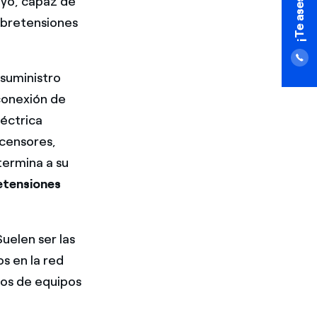
ayo, capaz de
obretensiones
suministro
conexión de
éctrica
scensores,
termina a su
etensiones
uelen ser las
s en la red
tos de equipos