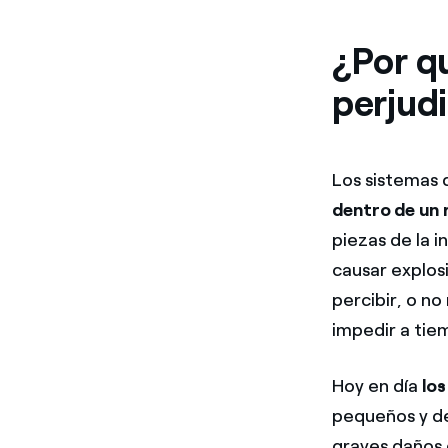
¿Por qu
perjudi
Los sistemas 
dentro de un 
piezas de la i
causar explos
percibir, o no
impedir a tiem
Hoy en día
los
pequeños y del
graves daños 