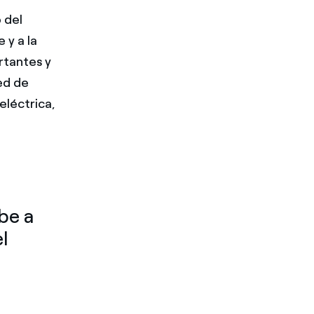
 del
 y a la
rtantes y
red de
eléctrica,
be a
l