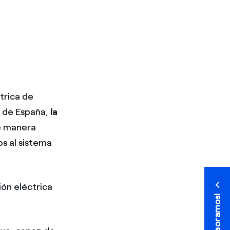
trica de
s de España,
la
de manera
os al sistema
ión eléctrica
¡Te asesoramos!