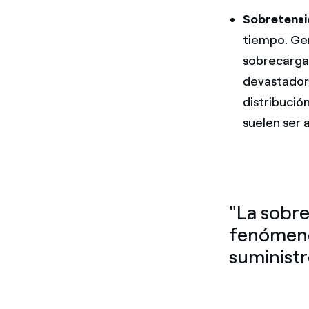
Sobretensi
tiempo. Gen
sobrecarga 
devastadore
distribució
suelen ser 
"La sobre
fenómenos
suministr