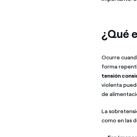
¿Qué e
Ocurre cuando
forma repenti
tensión consi
violenta pued
de alimentació
La sobretens
como en las de