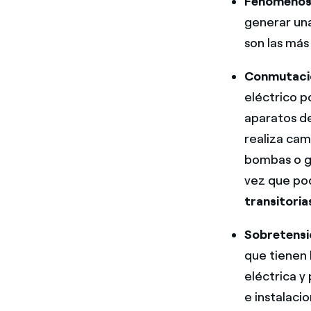
Fenómenos
generar una
son las más
Conmutacio
eléctrico p
aparatos de
realiza cam
bombas o g
vez que pod
transitori
Sobretensi
que tienen 
eléctrica y
e instalacio