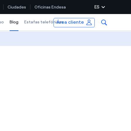
ES
Ciudades
Oficinas Endesa
Área cliente
so
Blog
Selected item
Estafas telefónicas