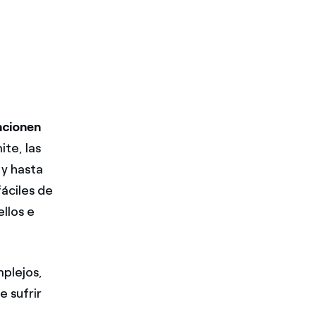
ncionen
ite, las
 y hasta
fáciles de
ellos e
mplejos,
e sufrir