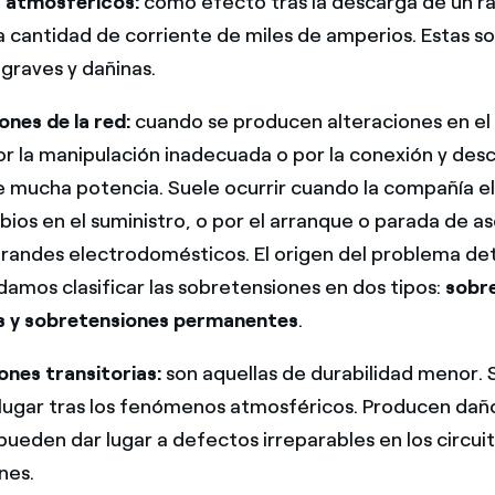
 atmosféricos:
como efecto tras la descarga de un r
 cantidad de corriente de miles de amperios. Estas s
 graves y dañinas.
nes de la red:
cuando se producen alteraciones en el 
or la manipulación inadecuada o por la conexión y des
 mucha potencia. Suele ocurrir cuando la compañía el
bios en el suministro, o por el arranque o parada de a
randes electrodomésticos. El origen del problema de
amos clasificar las sobretensiones en dos tipos:
sobr
as y sobretensiones permanentes
.
ones transitorias:
son aquellas de durabilidad menor. S
lugar tras los fenómenos atmosféricos. Producen daño
 pueden dar lugar a defectos irreparables en los circui
nes.