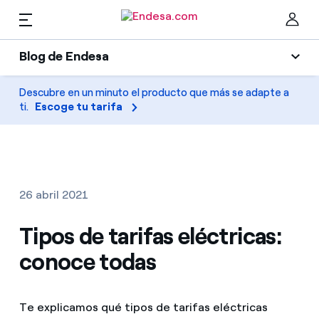
ES
Blog de Endesa
Hogares
Blog de Endesa
Descubre en un minuto el producto que más se adapte a
Cer
ti.
Escoge tu tarifa
Luz
Luz y gas
Climatización
Servicios
Gas
26 abril 2021
Movilidad
Movilidad
Tipos de tarifas eléctricas:
Encuentra la tarifa que más te conviene
Solar
conoce todas
Compara nuestras tarifas de empresa y ahorra
PARA TI
Electrodomésticos
Por cada kWh que ahorres, te descontamos otro
Te explicamos qué tipos de tarifas eléctricas
Solar
Empresas