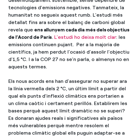
desenvolupament sostenible, sense dependre de
tecnologies d’emissions negatives. Tanmateix, la
humanitat no segueix aquest rumb. L’estudi més
detallat fins ara sobre el balanç de carboni global
revela que
ens allunyem cada dia més dels objectius
de l’Acord de París
.
L’estudi ho deixa molt clar
: les
emissions continuen pujant. Per a la majoria de
científics, ja hem perdut l’ocasió d’assolir l’objectiu
d’1,5 °C. I a la COP 27 no se’n parla, o almenys no en
aquests termes.
Els nous acords ens han d’assegurar no superar ara
la línia vermella dels 2 °C, un últim límit a partir del
qual els punts d’inflexió climàtics ens portarien a
un clima caòtic i certament perillós. Establirem les
bases perquè aquest límit dramàtic no se superi?
Es donaran ajudes reals i significatives als països
més vulnerables perquè mentre resolem el
problema climàtic global ells puguin adaptar-se a