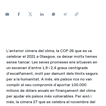
Com puc veure les meves factures d'Endesa?
Climatització
Com canviar el titular del contracte?
T'ajudem
Has rebut una oferta per canviar de companyia?
Ofertes per a autònoms i Pymes
Compromís
L’anterior cimera del clima, la COP 26 que es va
Gestiones diverses comunitats de propietaris?
celebrar el 2021 a Glasgow, va deixar molts temes
Blog
sense tancar. Les seves promeses ens situaven en
un escenari d’entre 1,8 i 2,4 graus centígrads
Estafes telefòniques
d’escalfament, molt per damunt dels límits segurs
per a la humanitat. A més, els països rics no van
complir el seu compromís d’aportar 100.000
milions de dòlars anuals en finançament del clima
per ajudar els països més vulnerables. Per això i
més, la cimera 27 que se celebra el novembre del