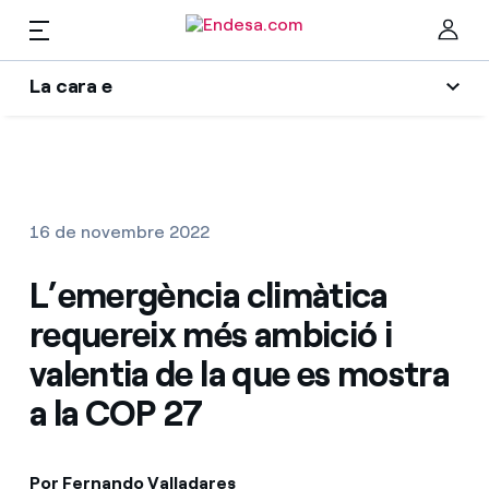
La cara e
Llars
L'era de l'electrificació
Ta
Blog d'Endesa
Llum i Gas
16 de novembre 2022
Autors
Serveis
L’emergència climàtica
Una resposta
requereix més ambició i
El llegat que serem
Mobilitat
Troba la tarifa que més et convé
valentia de la que es mostra
Wikivatios
a la COP 27
Compara les nostres tarifes d’empresa i estalvia
PARA TI
Music Lover
Per cada kWh que estalviïs, et descomptem un
altre
Solar
Por Fernando Valladares