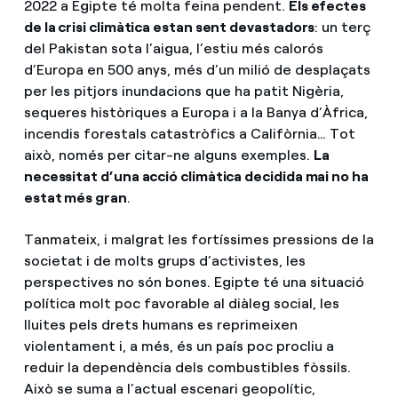
2022 a Egipte té molta feina pendent.
Els efectes
de la crisi climàtica estan sent devastadors
: un terç
del Pakistan sota l’aigua, l’estiu més calorós
d’Europa en 500 anys, més d’un milió de desplaçats
per les pitjors inundacions que ha patit Nigèria,
sequeres històriques a Europa i a la Banya d’Àfrica,
incendis forestals catastròfics a Califòrnia… Tot
això, només per citar-ne alguns exemples.
La
necessitat d’una acció climàtica decidida mai no ha
estat més gran
.
Tanmateix, i malgrat les fortíssimes pressions de la
societat i de molts grups d’activistes, les
perspectives no són bones. Egipte té una situació
política molt poc favorable al diàleg social, les
lluites pels drets humans es reprimeixen
violentament i, a més, és un país poc procliu a
reduir la dependència dels combustibles fòssils.
Això se suma a l’actual escenari geopolític,