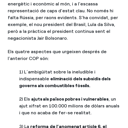
energètic i econòmic al món, i a l’escassa
representació de caps d’estat clau. No només hi
falta Rússia, per raons evidents. S’ha convidat, per
exemple, el nou president del Brasil, Lula da Silva,
però a la pràctica el president continua sent el
negacionista Jair Bolsonaro.
Els quatre aspectes que urgeixen després de
l’anterior COP són:
1) L´ambigüitat sobre la ineludible i
indispensable
eliminació dels subsidis dels
governs als combustibles fòssils.
2) Els
ajuts als països pobres i vulnerables
, un
ajut xifrat en 100.000 milions de dòlars anuals
i que no acaba de fer-se realitat.
3) La
reforma
de l’anomenat article 6, el