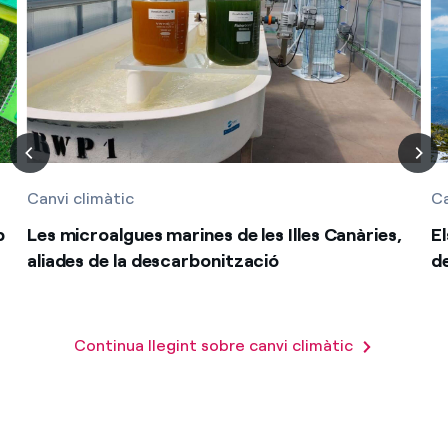
Canvi climàtic
Ca
b
Les microalgues marines de les Illes Canàries,
El
aliades de la descarbonització
d
Continua llegint sobre canvi climàtic