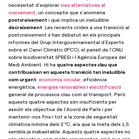
necessitat d’explorar
vies alternatives al
creixement
, un concepte que s’anomena
postcreixement
i que implica un ineludible
decreixement
. Les recents crides a una transició al
postcreixement s’han debatut en els principals
informes del Grup Intergovernamental d’Experts
sobre el Canvi Climàtic (IPCC), el panell de l’ONU
sobre biodiversitat (IPBES) i l’Agència Europea del
Medi Ambient. Hi ha
quatre aspectes clau que
contribueixen en aquesta transició tan ineludible
com urgent
:
economia circular
, eficiència
energètica,
energies renovables
i
electrificació
general de processos clau com el transport. Però
aquests quatre aspectes són insuficients per
assolir els objectius de l’Acord de París i per
mantenir-nos fins i tot a la zona de seguretat
climàtica mínima dels 2 °C, ara que la meta dels 1,5
sembla ja inabastable. Aquests quatre aspectes no