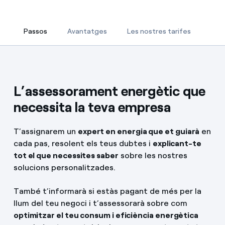
Com puc veure les meves factures d'Endesa?
Serveis
Passos
Avantatges
Les nostres tarifes
Passos
Com canviar el titular del contracte?
Mobilitat
Has rebut una oferta per canviar de companyia?
Ofertes per a autònoms i Pymes
L’assessorament energètic que
Blog
necessita la teva empresa
Gestiones diverses comunitats de propietaris?
T'ajudem
T’assignarem un
expert en energia que et guiarà
en
cada pas, resolent els teus dubtes i
explicant-te
tot el que necessites saber
sobre les nostres
solucions personalitzades.
També t’informarà si estàs pagant de més per la
llum del teu negoci i t’assessorarà sobre com
optimitzar el teu consum i eficiència energètica