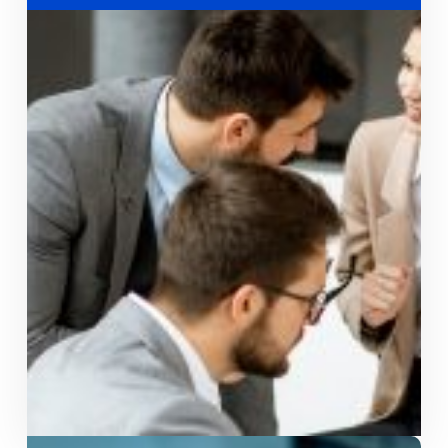
Adaptada als teus horaris de consum
Open Grans Consums
Descomptes en la llum segons les teves hores de
major consum.
Per a tarifes d'accés 2.0TD, 3.0TD i 6.1TD.
Modalitats: Plana, Dia, Laboral, Cap de Setmana i
Nit.
Rep la teva oferta personalitzada.
Veure més