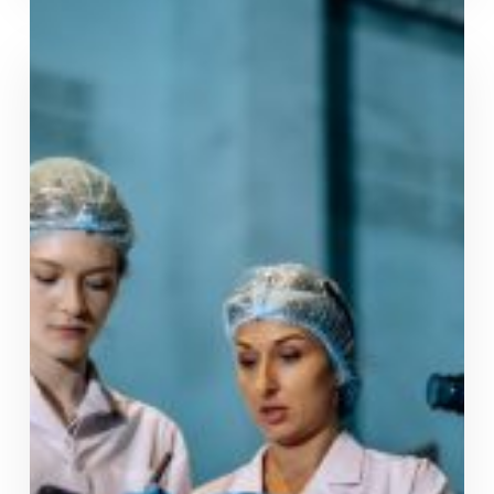
Preu Indexat
Energia flexible i transparent
Indexada Grans Consums
Transparència en el preu de la llum referenciat al
mercat (OMIE i OMIP).
Per a tarifes d'accés 3.0TD i 6.1TD.
Tria entre Indexada Mensual o Indexada Trimestral.