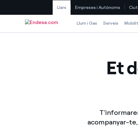
Llars
Empreses i Autònoms
Ciut
Saltar al contingut
Llum i Gas
Serveis
Mobili
Et 
T'informarem
acompanyar-te, 