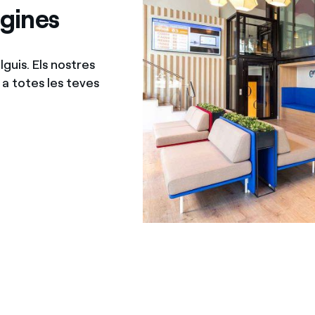
agines
guis. Els nostres
a totes les teves