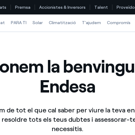
ats
Premsa
Accionistes & Inversors
Talent
Proveïdo
tat
PARA TI
Solar
Climatització
T'ajudem
Compromís
Troba la tarifa que més et convé
donem la benvingu
Compara les nostres tarifes d’empresa i estalvia
Endesa
Per cada kWh que estalviïs, et descomptem un altre
Com puc veure les meves factures d'Endesa?
 de tot el que cal saber per viure la teva e
Com canviar el titular del contracte?
resoldre tots els teus dubtes i assessorar-
Has rebut una oferta per canviar de companyia?
necessitis.