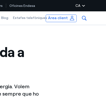
CA
rs
Oficines Endesa
Àrea client
Blog
Estafes telefòniques
da a
nergia. Volem
te sempre que ho