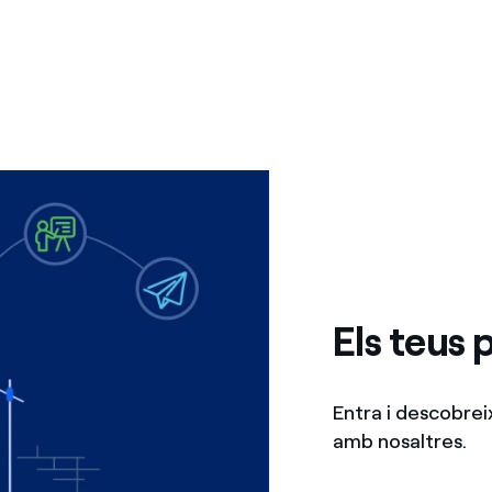
Ofertes per a autònoms i Pymes
Gestiones diverses comunitats de propietaris?
Els teus 
Entra i descobrei
amb nosaltres.