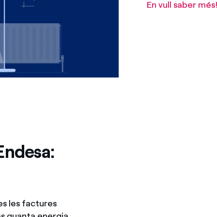
En vull saber més
'Endesa:
es les factures
ràs quanta energia