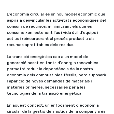
Com puc veure les meves factures d'Endesa?
Climatització
L'economia circular és un nou model econòmic que
aspira a desvincular les activitats econòmiques del
Com canviar el titular del contracte?
consum de recursos: minimitzant els que es
T'ajudem
Has rebut una oferta per canviar de companyia?
consumeixen, estenent l'ús i vida útil d’equips i
actius i reincorporant al procés productiu els
Ofertes per a autònoms i Pymes
recursos aprofitables dels residus.
Compromís
Gestiones diverses comunitats de propietaris?
La transició energètica cap a un model de
Blog
generació basat en fonts d'energia renovables
permetrà reduir la dependència de la nostra
economia dels combustibles fòssils, però suposarà
Estafes telefòniques
l’aparició de noves demandes de materials i
matèries primeres, necessàries per a les
tecnologies de la transició energètica.
En aquest context, un enfocament d’economia
circular de la gestió dels actius de la companyia és