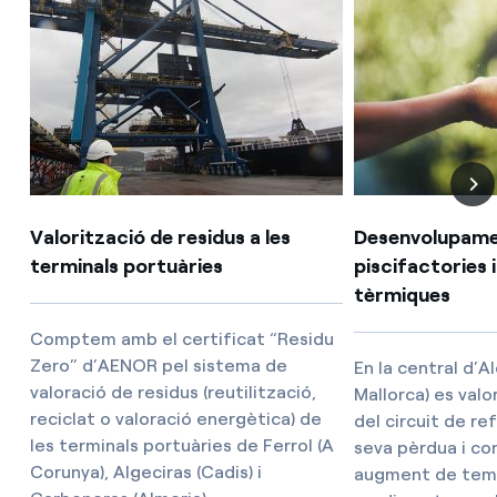
Valorització de residus a les
Desenvolupame
terminals portuàries
piscifactories 
tèrmiques
Comptem amb el certificat “Residu
Zero” d’AENOR pel sistema de
En la central d’A
valoració de residus (reutilització,
Mallorca) es valor
reciclat o valoració energètica) de
del circuit de ref
les terminals portuàries de Ferrol (A
seva pèrdua i co
Corunya), Algeciras (Cadis) i
augment de temp