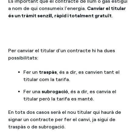
És important que el contracte de llum o gas estigui
a nom de qui consumeix l'energia.
Canviar el titular
Com puc veure les meves factures d'Endesa?
és un tràmit senzill, ràpid i totalment gratuït
.
Climatització
Com canviar el titular del contracte?
T'ajudem
Has rebut una oferta per canviar de companyia?
Per canviar el titular d'un contracte hi ha dues
Ofertes per a autònoms i Pymes
Compromís
possibilitats:
Gestiones diverses comunitats de propietaris?
Fer un
traspàs
, és a dir, es canvien tant el
Blog
titular com la tarifa.
Fer una
subrogació
, és a dir, es canvia el
Estafes telefòniques
titular però la tarifa es manté.
En tots dos casos serà el nou titular qui haurà de
signar un contracte per fer el canvi, ja sigui de
traspàs o de subrogació.