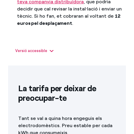
teva companyia distribuïdora
, que podria
decidir que cal revisar la instal·lació i enviar un
tècnic. Si ho fan, et cobraran al voltant de
12
euros pel desplaçament
.
Si canvies de casa o de local de feina,
necessites
Versió accessible
posar l'energia a nom teu
.
El canvi
el demana sempre el titular
.
El titular nou es converteix en
el responsable de
les factures
.
Aquesta gestió no té cost però
en alguns casos
pot ser que hagis de pagar
a la teva companyia
distribuïdora si cal revisar la instal·lació.
La tarifa per deixar de
preocupar-te
Tant se val a quina hora engeguis els
electrodomèstics. Preu estable per cada
kWh que consumeixis.