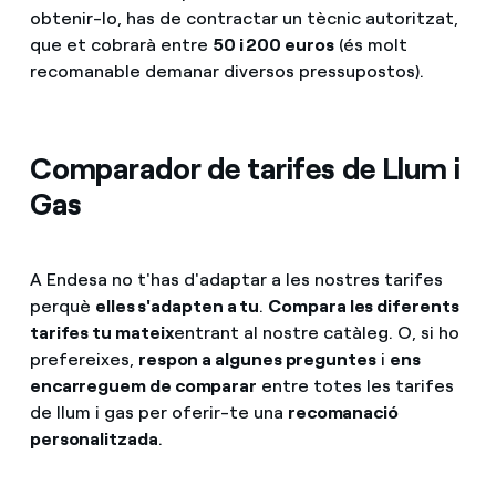
obtenir-lo, has de contractar un tècnic autoritzat,
que et cobrarà entre
50 i 200 euros
(és molt
recomanable demanar diversos pressupostos).
Comparador de tarifes de Llum i
Gas
A Endesa no t'has d'adaptar a les nostres tarifes
perquè
elles s'adapten a tu
.
Compara les diferents
tarifes tu mateix
entrant al nostre catàleg. O, si ho
prefereixes,
respon a algunes preguntes
i
ens
encarreguem de comparar
entre totes les tarifes
de llum i gas per oferir-te una
recomanació
personalitzada
.