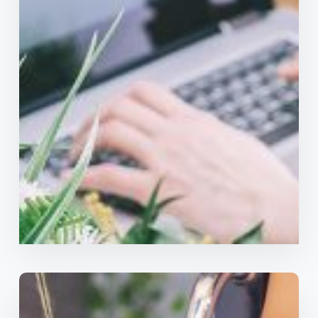
La preferida dels autònoms i PIMES.
Les 24h del dia tots els dies de l’any.
Contracta online
Et truquem
Veure més