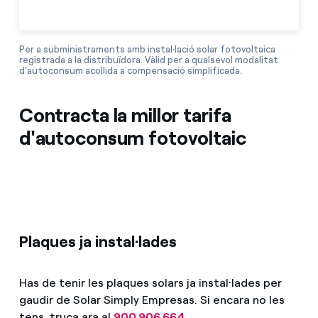
Per a subministraments amb instal·lació solar fotovoltaica
registrada a la distribuïdora. Vàlid per a qualsevol modalitat
d'autoconsum acollida a compensació simplificada.
Contracta la millor tarifa
d'autoconsum fotovoltaic
Plaques ja instal·lades
Has de tenir les plaques solars ja instal·lades per
gaudir de Solar Simply Empresas. Si encara no les
tens, truca ara al
900 906 664
.