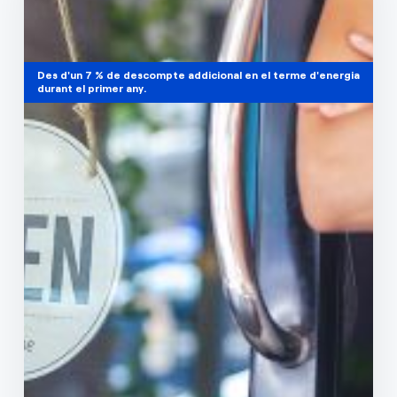
Des d'un 7 % de descompte addicional en el terme d'energia
durant el primer any.
Tria l'estalvi més gran
Tarifa Open Empreses
Amb la tarifa Open obtens el millor preu
d'electricitat i tries les hores d'estalvi adaptant-
les als teus hàbits de consum.
Des d'un 7 % de descompte addicional en el terme
d'energia durant el primer any.
Contractar ara