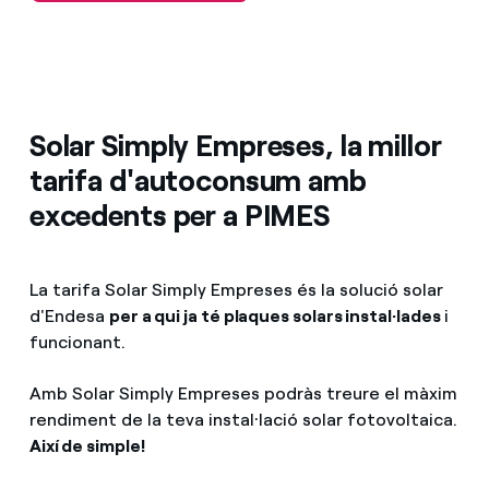
Com puc veure les meves factures d'Endesa?
Serveis
La millor opció si tens plaques solars fotovoltaiques a la teva
Com canviar el titular del contracte?
empresa.
Mobilitat
Has rebut una oferta per canviar de companyia?
Solar Simply Empreses, la millor
tarifa d'autoconsum amb
Ofertes per a autònoms i Pymes
Blog
excedents per a PIMES
Gestiones diverses comunitats de propietaris?
T'ajudem
La tarifa Solar Simply Empreses és la solució solar
d'Endesa
per a qui ja té plaques solars instal·lades
i
funcionant.
Amb Solar Simply Empreses podràs treure el màxim
rendiment de la teva instal·lació solar fotovoltaica.
Així de simple!