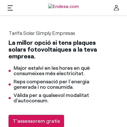
CA
Empreses i Autònoms
Tarifa Solar Simply Empresas
Ta
La millor opció si tens plaques
solars fotovoltaiques a la teva
Llum
empresa.
Major estalvi en les hores en què
Gas
consumeixes més electricitat.
Reps compensació per l’energia
generada i no consumida.
Manteniments
Troba la tarifa que més et convé
Vàlida per a qualsevol modalitat
d'autoconsum.
Compara les nostres tarifes d’empresa i estalvia
Solar
Per cada kWh que estalviïs, et descomptem un
T'assessorem gratis
altre
Clima