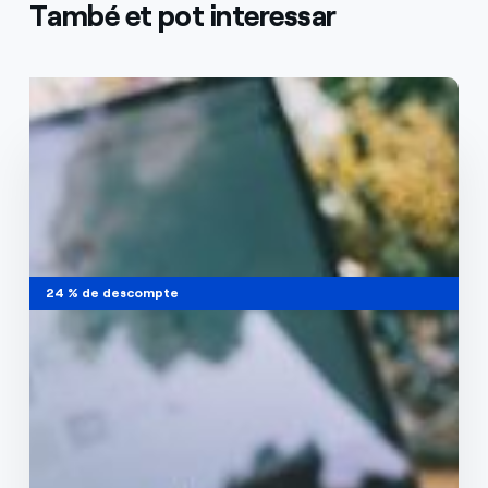
També et pot interessar
La més econòmica (2.0TD)
24 % de descompte
Preu estable tot el dia
Tempo 24h
0,124777 €/kWh.
Per a tarifes d’accés 2.0TD i potència ≤15 kW.